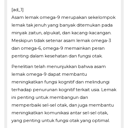
[ad_1]
Asam lemak omega-9 merupakan sekelompok
lemak tak jenuh yang banyak ditemukan pada
minyak zaitun, alpukat, dan kacang-kacangan.
Meskipun tidak setenar asam lemak omega-3
dan omega-6, omega-9 memainkan peran
penting dalam kesehatan dan fungsi otak.
Penelitian telah menunjukkan bahwa asam
lemak omega-9 dapat membantu
meningkatkan fungsi kognitif dan melindungi
terhadap penurunan kognitif terkait usia. Lemak
ini penting untuk membangun dan
memperbaiki sel-sel otak, dan juga membantu
meningkatkan komunikasi antar sel-sel otak,
yang penting untuk fungsi otak yang optimal.