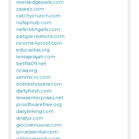
riversedgepark.com
zaseez.com
catchycrunch.com
nofaphub.com
nefertitingalls.com
patsyscreations.com
income4proof.com
educaritas.org
lensajelajah.com
betflik09.net
ncaq.org
xenmicro.com
onlineshopera.com
dartyfresh.com
lewisenterprises.net
pcsoftwarefree.org
dailylinking.com
dnafyx.com
giocolenuvole.com
iyouessential.com
withloveamity.com