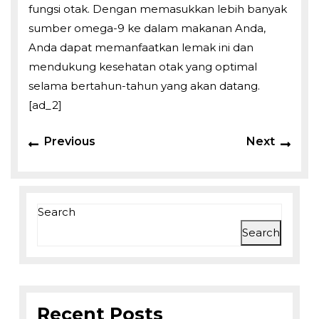
fungsi otak. Dengan memasukkan lebih banyak
sumber omega-9 ke dalam makanan Anda,
Anda dapat memanfaatkan lemak ini dan
mendukung kesehatan otak yang optimal
selama bertahun-tahun yang akan datang.
[ad_2]
Previous
Next
Search
Search
Recent Posts