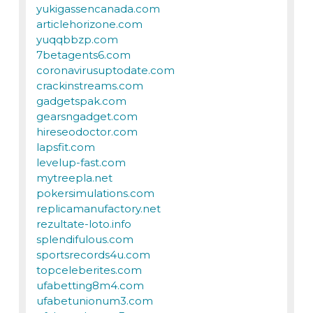
yukigassencanada.com
articlehorizone.com
yuqqbbzp.com
7betagents6.com
coronavirusuptodate.com
crackinstreams.com
gadgetspak.com
gearsngadget.com
hireseodoctor.com
lapsfit.com
levelup-fast.com
mytreepla.net
pokersimulations.com
replicamanufactory.net
rezultate-loto.info
splendifulous.com
sportsrecords4u.com
topceleberites.com
ufabetting8m4.com
ufabetunionum3.com