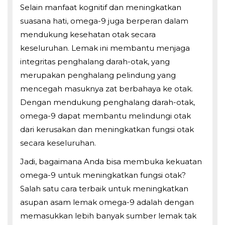
Selain manfaat kognitif dan meningkatkan
suasana hati, omega-9 juga berperan dalam
mendukung kesehatan otak secara
keseluruhan. Lemak ini membantu menjaga
integritas penghalang darah-otak, yang
merupakan penghalang pelindung yang
mencegah masuknya zat berbahaya ke otak.
Dengan mendukung penghalang darah-otak,
omega-9 dapat membantu melindungi otak
dari kerusakan dan meningkatkan fungsi otak
secara keseluruhan.
Jadi, bagaimana Anda bisa membuka kekuatan
omega-9 untuk meningkatkan fungsi otak?
Salah satu cara terbaik untuk meningkatkan
asupan asam lemak omega-9 adalah dengan
memasukkan lebih banyak sumber lemak tak