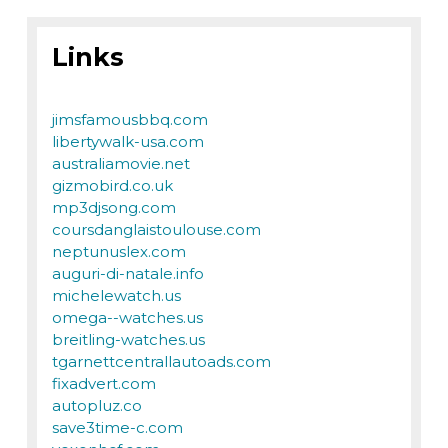
Links
jimsfamousbbq.com
libertywalk-usa.com
australiamovie.net
gizmobird.co.uk
mp3djsong.com
coursdanglaistoulouse.com
neptunuslex.com
auguri-di-natale.info
michelewatch.us
omega--watches.us
breitling-watches.us
tgarnettcentrallautoads.com
fixadvert.com
autopluz.co
save3time-c.com