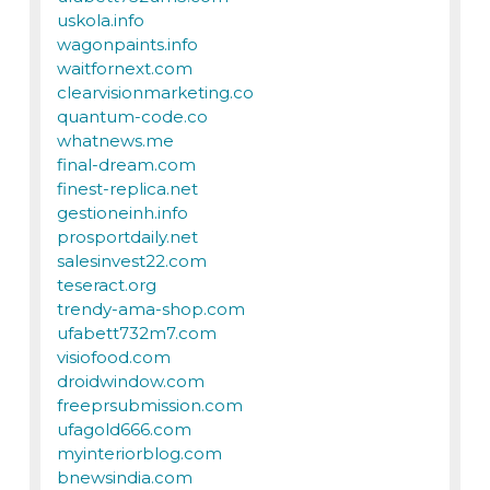
uskola.info
wagonpaints.info
waitfornext.com
clearvisionmarketing.co
quantum-code.co
whatnews.me
final-dream.com
finest-replica.net
gestioneinh.info
prosportdaily.net
salesinvest22.com
teseract.org
trendy-ama-shop.com
ufabett732m7.com
visiofood.com
droidwindow.com
freeprsubmission.com
ufagold666.com
myinteriorblog.com
bnewsindia.com