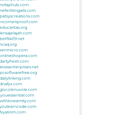
nofaphub.com
nefertitingalls.com
patsyscreations.com
income4proof.com
educaritas.org
lensajelajah.com
betflik09.net
ncaq.org
xenmicro.com
onlineshopera.com
dartyfresh.com
lewisenterprises.net
pcsoftwarefree.org
dailylinking.com
dnafyx.com
giocolenuvole.com
iyouessential.com
withloveamity.com
youlearncode.com
fxyatirim.com