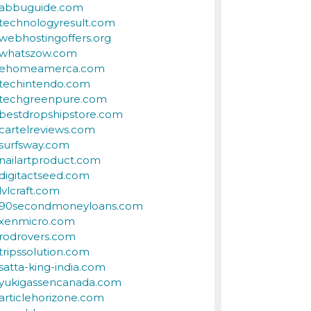
abbuguide.com
technologyresult.com
webhostingoffers.org
whatszow.com
ehomeamerca.com
techintendo.com
techgreenpure.com
bestdropshipstore.com
cartelreviews.com
surfsway.com
nailartproduct.com
digitactseed.com
lvlcraft.com
90secondmoneyloans.com
xenmicro.com
rodrovers.com
tripssolution.com
satta-king-india.com
yukigassencanada.com
articlehorizone.com