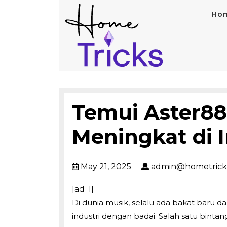
Ho
Temui Aster88
Meningkat di I
May 21, 2025
admin@hometrick
[ad_1]
Di dunia musik, selalu ada bakat baru 
industri dengan badai. Salah satu binta