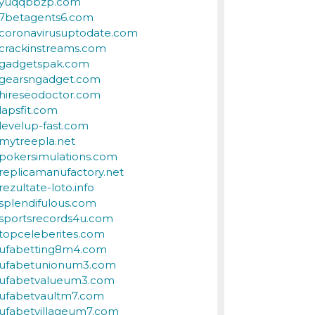
yuqqbbzp.com
7betagents6.com
coronavirusuptodate.com
crackinstreams.com
gadgetspak.com
gearsngadget.com
hireseodoctor.com
lapsfit.com
levelup-fast.com
mytreepla.net
pokersimulations.com
replicamanufactory.net
rezultate-loto.info
splendifulous.com
sportsrecords4u.com
topceleberites.com
ufabetting8m4.com
ufabetunionum3.com
ufabetvalueum3.com
ufabetvaultm7.com
ufabetvillageum7.com