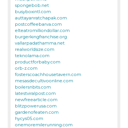
spongebob.net
busyboxintl.com
auttayanratchapak.com
postcoffeebarva.com
elteatromilliondollar.com
burgerkingfranchise.org
vallarpadathamma.net
realworldsize.com
teknolama.com
productforbaby.com
orb-z.com
fosterscoachhousetavern.com
mesasdecultivoonline.com
boilersnbits.com
latestviralpost.com
newfreearticle.com
blitzpowerusa.com
gardenofeaten.com
hycys05.com
onemoremilerunning.com