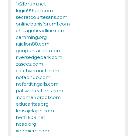
1x2forum.net
login99bet.com
secretcourtesans.com
onlinebahisforum1.com
chicagoheadline.com
camming.org
rajalion88.com
goupuntacana.com
riversedgepark.com
zaseez.com
catchycrunch.com
nofaphub.com
nefertitingalls.com
patsyscreations.com
income4proof.com
educaritas.org
lensajelajah.com
betflik09.net
ncaq.org
xenmicro.com