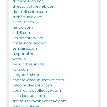
domino99qq.net
directoryoftheweb.com
donttellashton.com
rush3studio.com
roro90.com
herzio.com
in-hi5.com
krainafantasy.info
todas-noticias.com
senikartu.com
rusportal.net
watty.io
livinginthesun.info
itsriz.com
cargoods.shop
capetownacupuncture.com
bitcoinvideospro.com
cosmiccrowcollective.com
alain-jacquet.com
gotisouizakayabakeneko.com
meshpoint.me