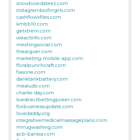
snowboardsteez.com
instagrambioforgirls.com
cashflowxfiles.com
kmbb10.com
getxtrem.com
weactinfo.com
meshingsocial.com
thearguer.com
marketing-mobile-app.com
floralpunchcraft.com
fiasone.com
danktankbattery.com
mealudo.com
charlie-day.com
livedirectbettingpoker.com
foxbusinessupdate.com
lovedaddy.org
integrativemedicalmassageplano.com
mrrugwashing.com
acb-bankia.com