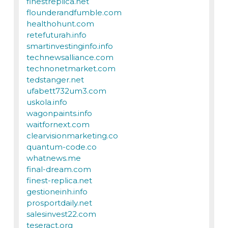
finestreplica.net
flounderandfumble.com
healthohunt.com
retefuturah.info
smartinvestinginfo.info
technewsalliance.com
technonetmarket.com
tedstanger.net
ufabett732um3.com
uskola.info
wagonpaints.info
waitfornext.com
clearvisionmarketing.co
quantum-code.co
whatnews.me
final-dream.com
finest-replica.net
gestioneinh.info
prosportdaily.net
salesinvest22.com
teseract.org