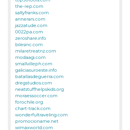
the-rep.com
saltyfranks.com
annerani.com
jazzatude.com
0022pa.com
zeroshare.info
bilesinc.com
milaretreatnz.com
modaagi.com
smallvilleph.com
galiciasuroeste.info
batallasdeguerra.com
dregstudios.com
neatstuffhelpskids.org
moraessoccer.com
forochile.org
chart-track.com
wonderfultraveling.com
promocioname.net
wimaxworld.com