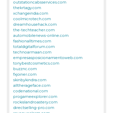
outstationcabsservices.com
thekrtagy.com
xchangeindia.com
coolmicrotech.com
dreamhousehack.com
the-techteacher.com
automobilenews-online.com
fashionalltimes.com
totaldigitalforum.com
technoarmaan.com
empresasposicionamientoweb.com
tonybestcosmetics.com
buzznc.com
fxjoiner.com
skinbykindra.com
alltherageface.com
codenational.com
progameexplorer.com
rockislandroastery.com
directselling-pro.com