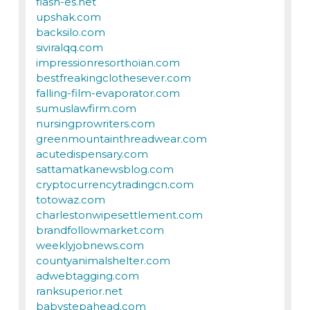
flash-es.net
upshak.com
backsilo.com
siviralqq.com
impressionresorthoian.com
bestfreakingclothesever.com
falling-film-evaporator.com
sumuslawfirm.com
nursingprowriters.com
greenmountainthreadwear.com
acutedispensary.com
sattamatkanewsblog.com
cryptocurrencytradingcn.com
totowaz.com
charlestonwipesettlement.com
brandfollowmarket.com
weeklyjobnews.com
countyanimalshelter.com
adwebtagging.com
ranksuperior.net
babystepahead.com