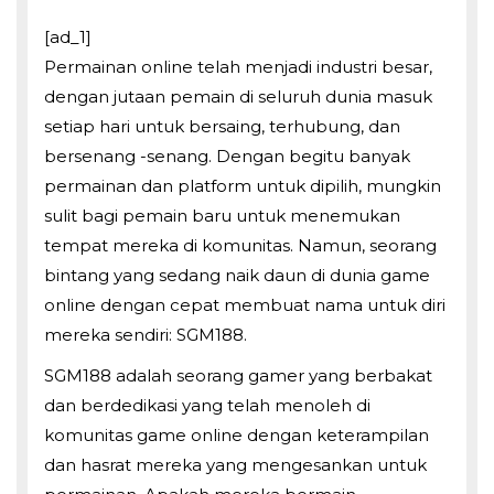
[ad_1]
Permainan online telah menjadi industri besar,
dengan jutaan pemain di seluruh dunia masuk
setiap hari untuk bersaing, terhubung, dan
bersenang -senang. Dengan begitu banyak
permainan dan platform untuk dipilih, mungkin
sulit bagi pemain baru untuk menemukan
tempat mereka di komunitas. Namun, seorang
bintang yang sedang naik daun di dunia game
online dengan cepat membuat nama untuk diri
mereka sendiri: SGM188.
SGM188 adalah seorang gamer yang berbakat
dan berdedikasi yang telah menoleh di
komunitas game online dengan keterampilan
dan hasrat mereka yang mengesankan untuk