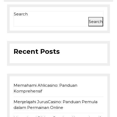
Search
Search
Recent Posts
Memahami Ahlicasino: Panduan
Komprehensif
Menjelajahi JurusCasino: Panduan Pemula
dalam Permainan Online