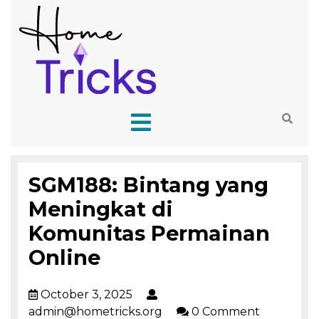
SGM188: Bintang yang
Meningkat di
Komunitas Permainan
Online
October 3, 2025
admin@hometricks.org
0 Comment