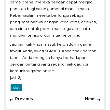
game online, mereka dengan cepat menjadi
panutan bagi calon gamer di mana -mana.
Keberhasilan mereka berfungsi sebagai
pengingat bahwa dengan kerja keras, dedikasi,
dan cinta untuk permainan, segala sesuatu
mungkin terjadi di dunia game online.
Jadi lain kali Anda masuk ke platform game
favorit Anda, awasi SGM188. Anda tidak pernah
tahu – Anda mungkin hanya berhadapan
dengan bintang yang sedang naik daun di
komunitas game online.
[ad_2]
slot
Previous
Next