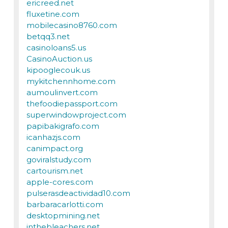
ericreed.net
fluxetine.com
mobilecasino8760.com
betqq3.net
casinoloans5.us
CasinoAuction.us
kipooglecouk.us
mykitchennhome.com
aumoulinvert.com
thefoodiepassport.com
superwindowproject.com
papibakigrafo.com
icanhazjs.com
canimpact.org
goviralstudy.com
cartourism.net
apple-cores.com
pulserasdeactividad10.com
barbaracarlotti.com
desktopmining.net
inthebleachers.net