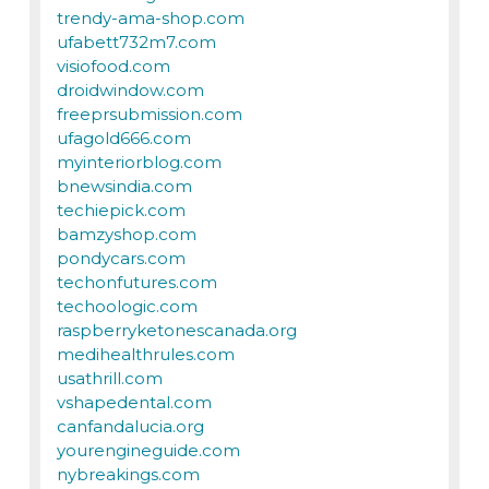
trendy-ama-shop.com
ufabett732m7.com
visiofood.com
droidwindow.com
freeprsubmission.com
ufagold666.com
myinteriorblog.com
bnewsindia.com
techiepick.com
bamzyshop.com
pondycars.com
techonfutures.com
techoologic.com
raspberryketonescanada.org
medihealthrules.com
usathrill.com
vshapedental.com
canfandalucia.org
yourengineguide.com
nybreakings.com