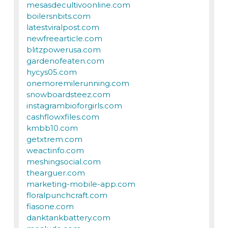
mesasdecultivoonline.com
boilersnbits.com
latestviralpost.com
newfreearticle.com
blitzpowerusa.com
gardenofeaten.com
hycys05.com
onemoremilerunning.com
snowboardsteez.com
instagrambioforgirls.com
cashflowxfiles.com
kmbb10.com
getxtrem.com
weactinfo.com
meshingsocial.com
thearguer.com
marketing-mobile-app.com
floralpunchcraft.com
fiasone.com
danktankbattery.com