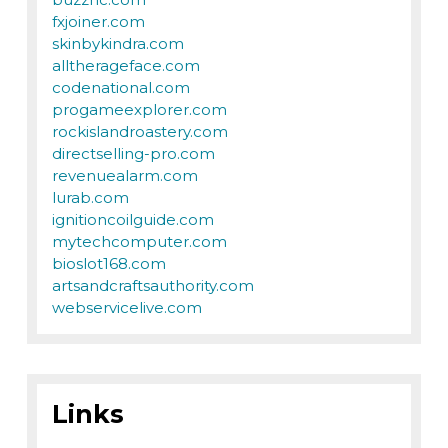
fxjoiner.com
skinbykindra.com
alltherageface.com
codenational.com
progameexplorer.com
rockislandroastery.com
directselling-pro.com
revenuealarm.com
lurab.com
ignitioncoilguide.com
mytechcomputer.com
bioslot168.com
artsandcraftsauthority.com
webservicelive.com
Links