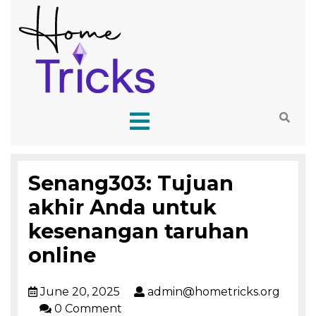
Senang303: Tujuan
akhir Anda untuk
kesenangan taruhan
online
June 20, 2025
admin@hometricks.org
0 Comment