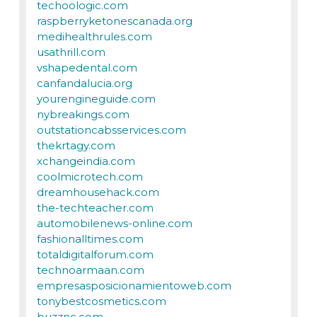
techoologic.com
raspberryketonescanada.org
medihealthrules.com
usathrill.com
vshapedental.com
canfandalucia.org
yourengineguide.com
nybreakings.com
outstationcabsservices.com
thekrtagy.com
xchangeindia.com
coolmicrotech.com
dreamhousehack.com
the-techteacher.com
automobilenews-online.com
fashionalltimes.com
totaldigitalforum.com
technoarmaan.com
empresasposicionamientoweb.com
tonybestcosmetics.com
buzznc.com