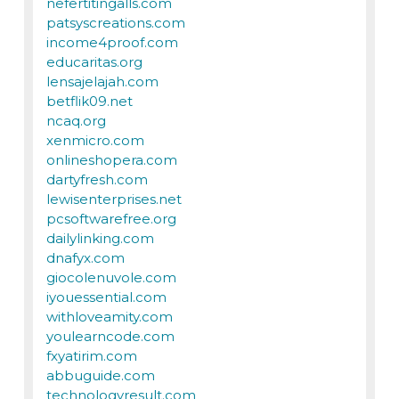
nefertitingalls.com
patsyscreations.com
income4proof.com
educaritas.org
lensajelajah.com
betflik09.net
ncaq.org
xenmicro.com
onlineshopera.com
dartyfresh.com
lewisenterprises.net
pcsoftwarefree.org
dailylinking.com
dnafyx.com
giocolenuvole.com
iyouessential.com
withloveamity.com
youlearncode.com
fxyatirim.com
abbuguide.com
technologyresult.com