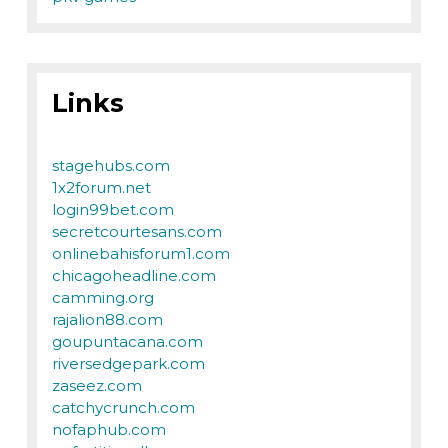
Links
stagehubs.com
1x2forum.net
login99bet.com
secretcourtesans.com
onlinebahisforum1.com
chicagoheadline.com
camming.org
rajalion88.com
goupuntacana.com
riversedgepark.com
zaseez.com
catchycrunch.com
nofaphub.com