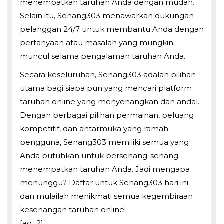
menempatkan taruhan Anda dengan mudah.
Selain itu, Senang303 menawarkan dukungan
pelanggan 24/7 untuk membantu Anda dengan
pertanyaan atau masalah yang mungkin
muncul selama pengalaman taruhan Anda.
Secara keseluruhan, Senang303 adalah pilihan
utama bagi siapa pun yang mencari platform
taruhan online yang menyenangkan dan andal.
Dengan berbagai pilihan permainan, peluang
kompetitif, dan antarmuka yang ramah
pengguna, Senang303 memiliki semua yang
Anda butuhkan untuk bersenang-senang
menempatkan taruhan Anda. Jadi mengapa
menunggu? Daftar untuk Senang303 hari ini
dan mulailah menikmati semua kegembiraan
kesenangan taruhan online!
[ad_2]