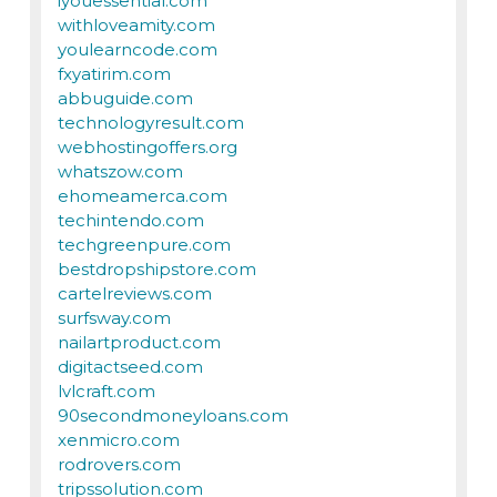
iyouessential.com
withloveamity.com
youlearncode.com
fxyatirim.com
abbuguide.com
technologyresult.com
webhostingoffers.org
whatszow.com
ehomeamerca.com
techintendo.com
techgreenpure.com
bestdropshipstore.com
cartelreviews.com
surfsway.com
nailartproduct.com
digitactseed.com
lvlcraft.com
90secondmoneyloans.com
xenmicro.com
rodrovers.com
tripssolution.com