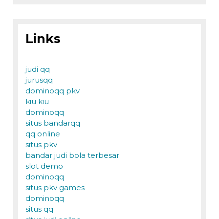
Links
judi qq
jurusqq
dominoqq pkv
kiu kiu
dominoqq
situs bandarqq
qq online
situs pkv
bandar judi bola terbesar
slot demo
dominoqq
situs pkv games
dominoqq
situs qq