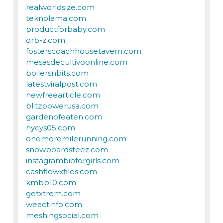
realworldsize.com
teknolama.com
productforbaby.com
orb-z.com
fosterscoachhousetavern.com
mesasdecultivoonline.com
boilersnbits.com
latestviralpost.com
newfreearticle.com
blitzpowerusa.com
gardenofeaten.com
hycys05.com
onemoremilerunning.com
snowboardsteez.com
instagrambioforgirls.com
cashflowxfiles.com
kmbb10.com
getxtrem.com
weactinfo.com
meshingsocial.com