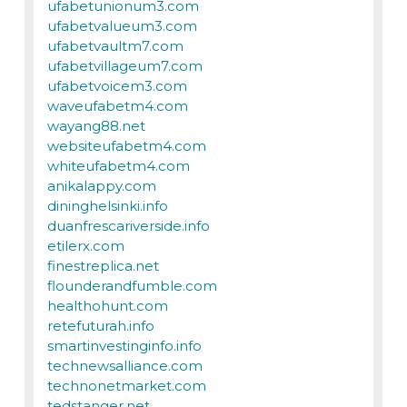
ufabetunionum3.com
ufabetvalueum3.com
ufabetvaultm7.com
ufabetvillageum7.com
ufabetvoicem3.com
waveufabetm4.com
wayang88.net
websiteufabetm4.com
whiteufabetm4.com
anikalappy.com
dininghelsinki.info
duanfrescariverside.info
etilerx.com
finestreplica.net
flounderandfumble.com
healthohunt.com
retefuturah.info
smartinvestinginfo.info
technewsalliance.com
technonetmarket.com
tedstanger.net