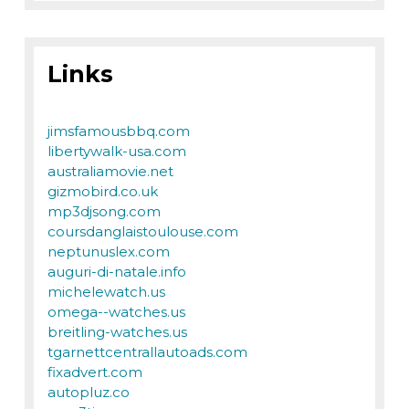
Links
jimsfamousbbq.com
libertywalk-usa.com
australiamovie.net
gizmobird.co.uk
mp3djsong.com
coursdanglaistoulouse.com
neptunuslex.com
auguri-di-natale.info
michelewatch.us
omega--watches.us
breitling-watches.us
tgarnettcentrallautoads.com
fixadvert.com
autopluz.co