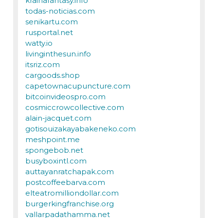
krainafantasy.info
todas-noticias.com
senikartu.com
rusportal.net
watty.io
livinginthesun.info
itsriz.com
cargoods.shop
capetownacupuncture.com
bitcoinvideospro.com
cosmiccrowcollective.com
alain-jacquet.com
gotisouizakayabakeneko.com
meshpoint.me
spongebob.net
busyboxintl.com
auttayanratchapak.com
postcoffeebarva.com
elteatromilliondollar.com
burgerkingfranchise.org
vallarpadathamma.net