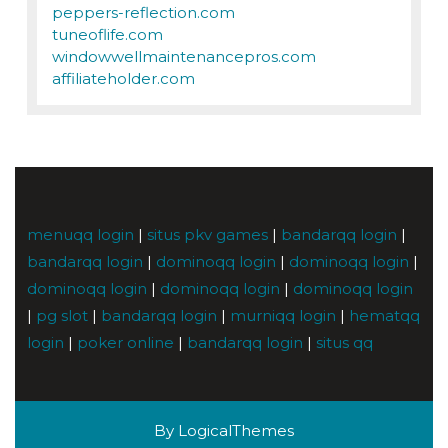
peppers-reflection.com
tuneoflife.com
windowwellmaintenancepros.com
affiliateholder.com
menuqq login
|
situs pkv games
|
bandarqq login
|
bandarqq login
|
dominoqq login
|
dominoqq login
|
dominoqq login
|
dominoqq login
|
dominoqq login
|
pg slot
|
bandarqq login
|
murniqq login
|
hematqq
login
|
poker online
|
bandarqq login
|
situs qq
By LogicalThemes