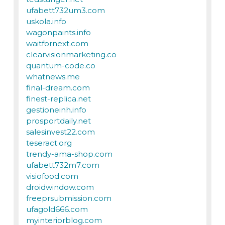
ufabett732um3.com
uskola.info
wagonpaints.info
waitfornext.com
clearvisionmarketing.co
quantum-code.co
whatnews.me
final-dream.com
finest-replica.net
gestioneinh.info
prosportdaily.net
salesinvest22.com
teseract.org
trendy-ama-shop.com
ufabett732m7.com
visiofood.com
droidwindow.com
freeprsubmission.com
ufagold666.com
myinteriorblog.com