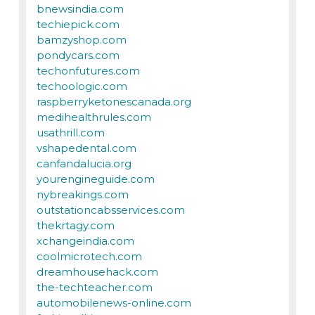
bnewsindia.com
techiepick.com
bamzyshop.com
pondycars.com
techonfutures.com
techoologic.com
raspberryketonescanada.org
medihealthrules.com
usathrill.com
vshapedental.com
canfandalucia.org
yourengineguide.com
nybreakings.com
outstationcabsservices.com
thekrtagy.com
xchangeindia.com
coolmicrotech.com
dreamhousehack.com
the-techteacher.com
automobilenews-online.com