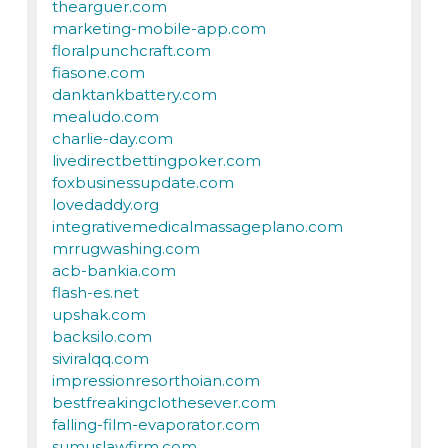
thearguer.com
marketing-mobile-app.com
floralpunchcraft.com
fiasone.com
danktankbattery.com
mealudo.com
charlie-day.com
livedirectbettingpoker.com
foxbusinessupdate.com
lovedaddy.org
integrativemedicalmassageplano.com
mrrugwashing.com
acb-bankia.com
flash-es.net
upshak.com
backsilo.com
siviralqq.com
impressionresorthoian.com
bestfreakingclothesever.com
falling-film-evaporator.com
sumuslawfirm.com