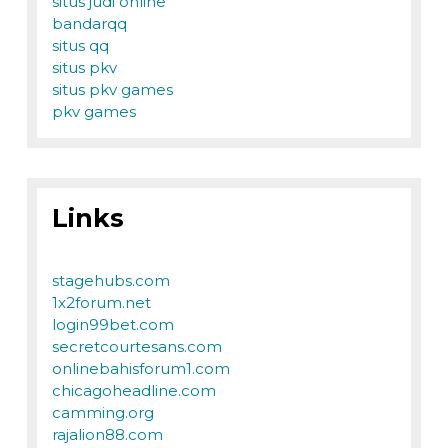
situs judi online
bandarqq
situs qq
situs pkv
situs pkv games
pkv games
Links
stagehubs.com
1x2forum.net
login99bet.com
secretcourtesans.com
onlinebahisforum1.com
chicagoheadline.com
camming.org
rajalion88.com