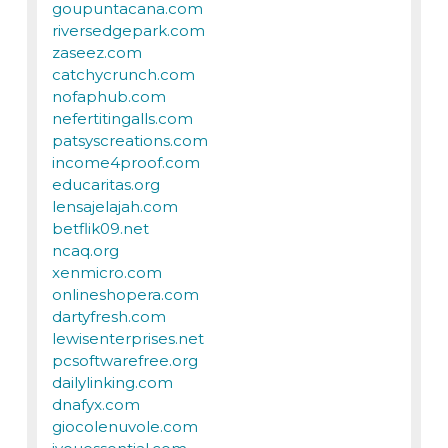
goupuntacana.com
riversedgepark.com
zaseez.com
catchycrunch.com
nofaphub.com
nefertitingalls.com
patsyscreations.com
income4proof.com
educaritas.org
lensajelajah.com
betflik09.net
ncaq.org
xenmicro.com
onlineshopera.com
dartyfresh.com
lewisenterprises.net
pcsoftwarefree.org
dailylinking.com
dnafyx.com
giocolenuvole.com