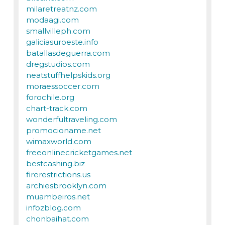
milaretreatnz.com
modaagi.com
smallvilleph.com
galiciasuroeste.info
batallasdeguerra.com
dregstudios.com
neatstuffhelpskids.org
moraessoccer.com
forochile.org
chart-track.com
wonderfultraveling.com
promocioname.net
wimaxworld.com
freeonlinecricketgames.net
bestcashing.biz
firerestrictions.us
archiesbrooklyn.com
muambeiros.net
infozblog.com
chonbaihat.com