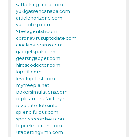
satta-king-india.com
yukigassencanada.com
articlehorizone.com
yuqqbbzp.com
7betagents6.com
coronavirusuptodate.com
crackinstreams.com
gadgetspak.com
gearsngadget.com
hireseodoctor.com
lapsfit.com
levelup-fast.com
mytreepla.net
pokersimulations.com
replicamanufactory.net
rezultate-loto.info
splendifulous.com
sportsrecords4u.com
topceleberites.com
ufabetting8m4.com