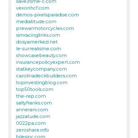
save3time-c.com
vexonhcf.com
demos-pixelsparadise.com
mediatitude.com
prewarmotorcycles.com
simracinglinks.com
dosyamerkezi.net
le-surrealisme.com
showcasebeauty.com
insurancepolicyexpert.com
statkeycompany.com
carolinadeckbuilders.com
topinvestingblog.com
top50tools.com
the-rep.com
saltyfranks.com
annerani.com
jazzatude.com
0022pa.com
zeroshare.info
bilesinc.com