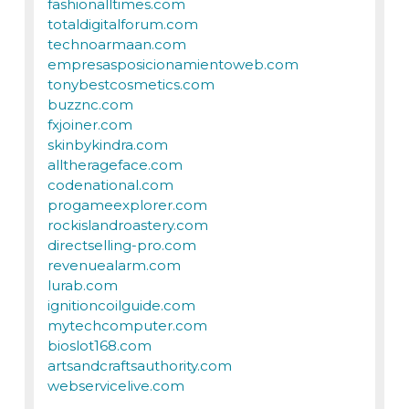
fashionalltimes.com
totaldigitalforum.com
technoarmaan.com
empresasposicionamientoweb.com
tonybestcosmetics.com
buzznc.com
fxjoiner.com
skinbykindra.com
alltherageface.com
codenational.com
progameexplorer.com
rockislandroastery.com
directselling-pro.com
revenuealarm.com
lurab.com
ignitioncoilguide.com
mytechcomputer.com
bioslot168.com
artsandcraftsauthority.com
webservicelive.com