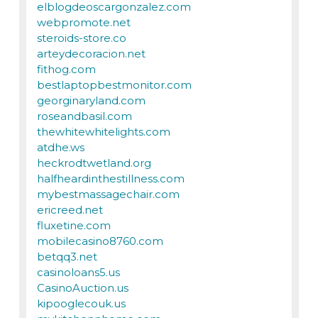
elblogdeoscargonzalez.com
webpromote.net
steroids-store.co
arteydecoracion.net
fithog.com
bestlaptopbestmonitor.com
georginaryland.com
roseandbasil.com
thewhitewhitelights.com
atdhe.ws
heckrodtwetland.org
halfheardinthestillness.com
mybestmassagechair.com
ericreed.net
fluxetine.com
mobilecasino8760.com
betqq3.net
casinoloans5.us
CasinoAuction.us
kipooglecouk.us