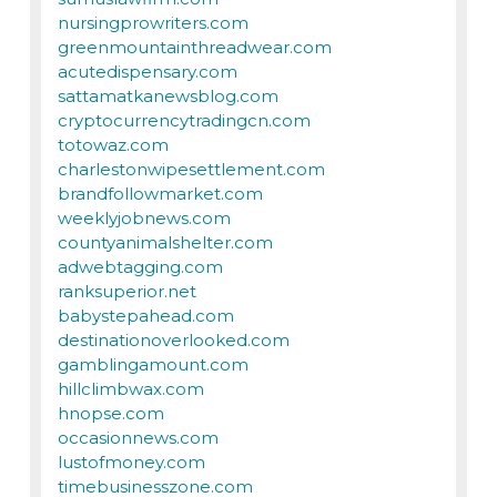
nursingprowriters.com
greenmountainthreadwear.com
acutedispensary.com
sattamatkanewsblog.com
cryptocurrencytradingcn.com
totowaz.com
charlestonwipesettlement.com
brandfollowmarket.com
weeklyjobnews.com
countyanimalshelter.com
adwebtagging.com
ranksuperior.net
babystepahead.com
destinationoverlooked.com
gamblingamount.com
hillclimbwax.com
hnopse.com
occasionnews.com
lustofmoney.com
timebusinesszone.com