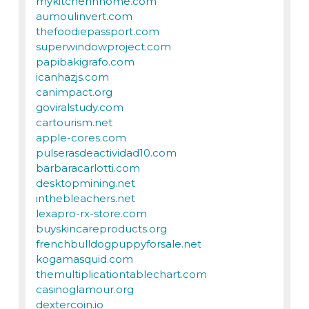
mykitchennhome.com
aumoulinvert.com
thefoodiepassport.com
superwindowproject.com
papibakigrafo.com
icanhazjs.com
canimpact.org
goviralstudy.com
cartourism.net
apple-cores.com
pulserasdeactividad10.com
barbaracarlotti.com
desktopmining.net
inthebleachers.net
lexapro-rx-store.com
buyskincareproducts.org
frenchbulldogpuppyforsale.net
kogamasquid.com
themultiplicationtablechart.com
casinoglamour.org
dextercoin.io