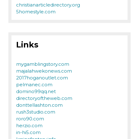
christianarticledirectory.org
5homestyle.com
Links
mygamblingstory.com
majalahwekonews.com
2017hoganoutlet.com
pelmanec.com
domino99qq.net
directoryoftheweb.com
donttellashton.com
rush3studio.com
roro90.com
herzio.com
in-hi5.com