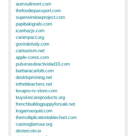
aumoulinvert.com
thefoodiepassport.com
superwindowproject.com
papibakigrafo.com
icanhazjs.com
canimpact.org
goviralstudy.com
cartourism.net
apple-cores.com
pulserasdeactividad10.com
barbaracarlotti.com
desktopmining.net
inthebleachers.net
lexapro-rx-store.com
buyskincareproducts.org
frenchbulldogpuppyforsale.net
kogamasquid.com
themultiplicationtablechart.com
casinoglamour.org
dextercoin.io