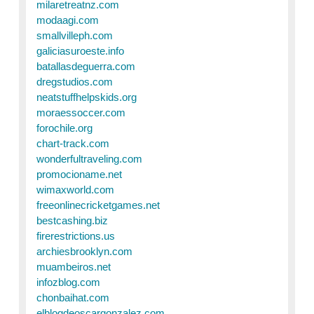
milaretreatnz.com
modaagi.com
smallvilleph.com
galiciasuroeste.info
batallasdeguerra.com
dregstudios.com
neatstuffhelpskids.org
moraessoccer.com
forochile.org
chart-track.com
wonderfultraveling.com
promocioname.net
wimaxworld.com
freeonlinecricketgames.net
bestcashing.biz
firerestrictions.us
archiesbrooklyn.com
muambeiros.net
infozblog.com
chonbaihat.com
elblogdeoscargonzalez.com