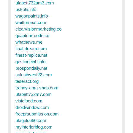
ufabett732um3.com
uskola.info
wagonpaints.info
waitfornext.com
clearvisionmarketing.co
quantum-code.co
whatnews.me
final-dream.com
finest-replica.net
gestioneinh.info
prosportdaily.net
salesinvest22.com
teseract.org
trendy-ama-shop.com
ufabett732m7.com
visiofood.com
droidwindow.com
freeprsubmission.com
ufagold666.com
myinteriorblog.com