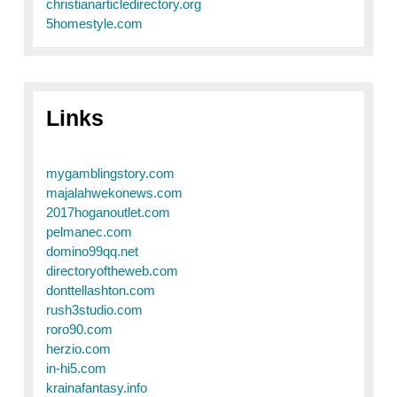
christianarticledirectory.org
5homestyle.com
Links
mygamblingstory.com
majalahwekonews.com
2017hoganoutlet.com
pelmanec.com
domino99qq.net
directoryoftheweb.com
donttellashton.com
rush3studio.com
roro90.com
herzio.com
in-hi5.com
krainafantasy.info