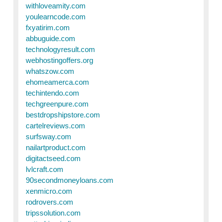
withloveamity.com
youlearncode.com
fxyatirim.com
abbuguide.com
technologyresult.com
webhostingoffers.org
whatszow.com
ehomeamerca.com
techintendo.com
techgreenpure.com
bestdropshipstore.com
cartelreviews.com
surfsway.com
nailartproduct.com
digitactseed.com
lvlcraft.com
90secondmoneyloans.com
xenmicro.com
rodrovers.com
tripssolution.com