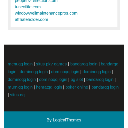
peppers-reflection.com
tuneoflife.com
windowwellmaintenancepros.com
affiliateholder.com
menuqq login
|
situs pkv games
|
bandarqq login
|
bandarqq
login
|
dominoqq login
|
dominoqq login
|
dominoqq login
|
dominoqq login
|
dominoqq login
|
pg slot
|
bandarqq login
|
murniqq login
|
hematqq login
|
poker online
|
bandarqq login
|
situs qq
By LogicalThemes