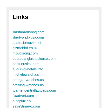
Links
jimsfamousbbq.com
libertywalk-usa.com
australiamovie.net
gizmobird.co.uk
mp3djsong.com
coursdanglaistoulouse.com
neptunuslex.com
auguri-di-natale.info
michelewatch.us
omega--watches.us
breitling-watches.us
tgarnettcentrallautoads.com
fixadvert.com
autopluz.co
save3time-c.com