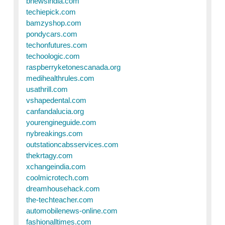
bnewsindia.com
techiepick.com
bamzyshop.com
pondycars.com
techonfutures.com
techoologic.com
raspberryketonescanada.org
medihealthrules.com
usathrill.com
vshapedental.com
canfandalucia.org
yourengineguide.com
nybreakings.com
outstationcabsservices.com
thekrtagy.com
xchangeindia.com
coolmicrotech.com
dreamhousehack.com
the-techteacher.com
automobilenews-online.com
fashionalltimes.com