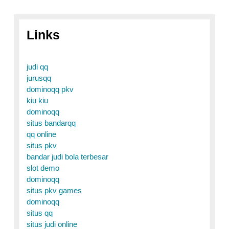
Links
judi qq
jurusqq
dominoqq pkv
kiu kiu
dominoqq
situs bandarqq
qq online
situs pkv
bandar judi bola terbesar
slot demo
dominoqq
situs pkv games
dominoqq
situs qq
situs judi online