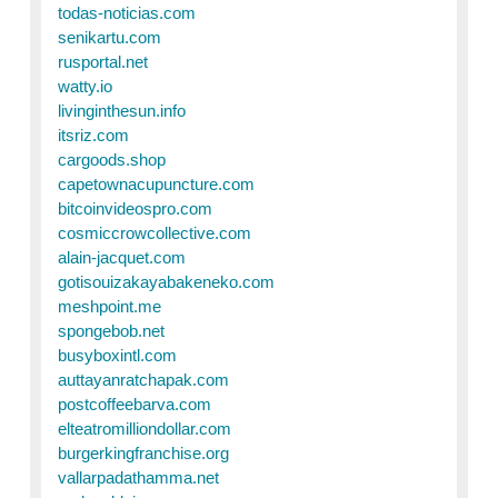
todas-noticias.com
senikartu.com
rusportal.net
watty.io
livinginthesun.info
itsriz.com
cargoods.shop
capetownacupuncture.com
bitcoinvideospro.com
cosmiccrowcollective.com
alain-jacquet.com
gotisouizakayabakeneko.com
meshpoint.me
spongebob.net
busyboxintl.com
auttayanratchapak.com
postcoffeebarva.com
elteatromilliondollar.com
burgerkingfranchise.org
vallarpadathamma.net