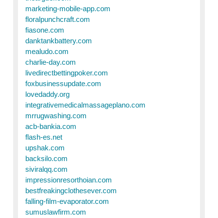
marketing-mobile-app.com
floralpunchcraft.com
fiasone.com
danktankbattery.com
mealudo.com
charlie-day.com
livedirectbettingpoker.com
foxbusinessupdate.com
lovedaddy.org
integrativemedicalmassageplano.com
mrrugwashing.com
acb-bankia.com
flash-es.net
upshak.com
backsilo.com
siviralqq.com
impressionresorthoian.com
bestfreakingclothesever.com
falling-film-evaporator.com
sumuslawfirm.com