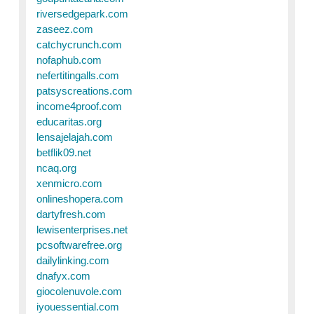
riversedgepark.com
zaseez.com
catchycrunch.com
nofaphub.com
nefertitingalls.com
patsyscreations.com
income4proof.com
educaritas.org
lensajelajah.com
betflik09.net
ncaq.org
xenmicro.com
onlineshopera.com
dartyfresh.com
lewisenterprises.net
pcsoftwarefree.org
dailylinking.com
dnafyx.com
giocolenuvole.com
iyouessential.com