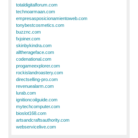
totaldigitalforum.com
technoarmaan.com
empresasposicionamientoweb.com
tonybestcosmetics.com
buzznc.com
fxjoiner.com
skinbykindra.com
alltherageface.com
codenational.com
progameexplorer.com
rockislandroastery.com
directselling-pro.com
revenuealarm.com
lurab.com
ignitioncoilguide.com
mytechcomputer.com
bioslot168.com
artsandcraftsauthority.com
webservicelive.com