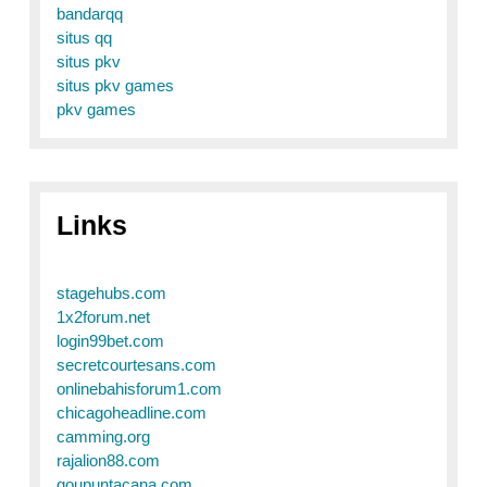
bandarqq
situs qq
situs pkv
situs pkv games
pkv games
Links
stagehubs.com
1x2forum.net
login99bet.com
secretcourtesans.com
onlinebahisforum1.com
chicagoheadline.com
camming.org
rajalion88.com
goupuntacana.com