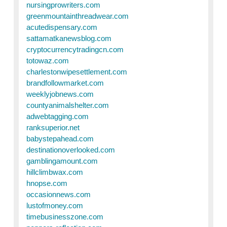
nursingprowriters.com
greenmountainthreadwear.com
acutedispensary.com
sattamatkanewsblog.com
cryptocurrencytradingcn.com
totowaz.com
charlestonwipesettlement.com
brandfollowmarket.com
weeklyjobnews.com
countyanimalshelter.com
adwebtagging.com
ranksuperior.net
babystepahead.com
destinationoverlooked.com
gamblingamount.com
hillclimbwax.com
hnopse.com
occasionnews.com
lustofmoney.com
timebusinesszone.com