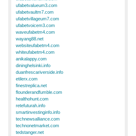
ufabetvalueum3.com
ufabetvaultm7.com
ufabetvillageum7.com
ufabetvoicem3.com
waveufabetm4.com
wayang88.net
websiteufabetm4.com
whiteufabetm4.com
anikalappy.com
dininghelsinki.info
duanfrescariverside.info
etilerx.com
finestreplica.net
flounderandfumble.com
healthohunt.com
retefuturah.info
smartinvestinginfo.info
technewsalliance.com
technonetmarket.com
tedstanger.net