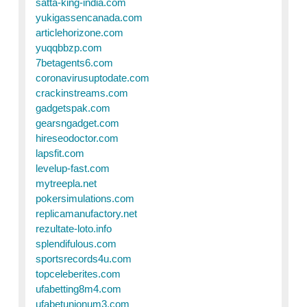
satta-king-india.com
yukigassencanada.com
articlehorizone.com
yuqqbbzp.com
7betagents6.com
coronavirusuptodate.com
crackinstreams.com
gadgetspak.com
gearsngadget.com
hireseodoctor.com
lapsfit.com
levelup-fast.com
mytreepla.net
pokersimulations.com
replicamanufactory.net
rezultate-loto.info
splendifulous.com
sportsrecords4u.com
topceleberites.com
ufabetting8m4.com
ufabetunionum3.com