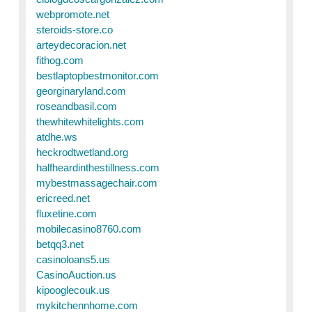
webpromote.net
steroids-store.co
arteydecoracion.net
fithog.com
bestlaptopbestmonitor.com
georginaryland.com
roseandbasil.com
thewhitewhitelights.com
atdhe.ws
heckrodtwetland.org
halfheardinthestillness.com
mybestmassagechair.com
ericreed.net
fluxetine.com
mobilecasino8760.com
betqq3.net
casinoloans5.us
CasinoAuction.us
kipooglecouk.us
mykitchennhome.com