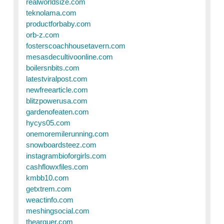
realworldsize.com
teknolama.com
productforbaby.com
orb-z.com
fosterscoachhousetavern.com
mesasdecultivoonline.com
boilersnbits.com
latestviralpost.com
newfreearticle.com
blitzpowerusa.com
gardenofeaten.com
hycys05.com
onemoremilerunning.com
snowboardsteez.com
instagrambioforgirls.com
cashflowxfiles.com
kmbb10.com
getxtrem.com
weactinfo.com
meshingsocial.com
thearguer.com