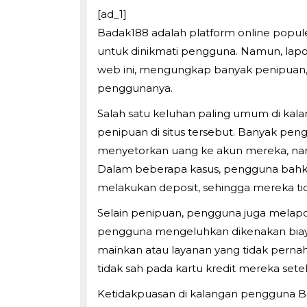
[ad_1]
Badak188 adalah platform online pop
untuk dinikmati pengguna. Namun, lapor
web ini, mengungkap banyak penipuan, 
penggunanya.
Salah satu keluhan paling umum di ka
penipuan di situs tersebut. Banyak pen
menyetorkan uang ke akun mereka, nam
Dalam beberapa kasus, pengguna bahk
melakukan deposit, sehingga mereka t
Selain penipuan, pengguna juga melap
pengguna mengeluhkan dikenakan biay
mainkan atau layanan yang tidak pernah
tidak sah pada kartu kredit mereka sete
Ketidakpuasan di kalangan pengguna Ba