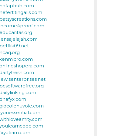
nofaphub.com
nefertitingalls.com
patsyscreations.com
income4proof.com
educaritas.org
lensajelajah.com
betflik09.net
ncaq.org
xenmicro.com
onlineshopera.com
dartyfresh.com
lewisenterprises.net
pcsoftwarefree.org
dailylinking.com
dnafyx.com
giocolenuvole.com
iyouessential.com
withloveamity.com
youlearncode.com
fxyatirim.com