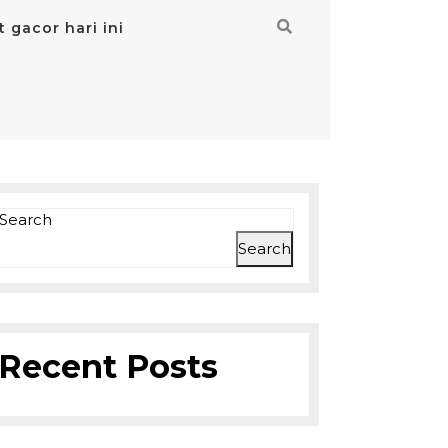
t gacor hari ini
Search
Search
Recent Posts