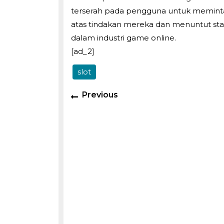
terserah pada pengguna untuk meminta
atas tindakan mereka dan menuntut stan
dalam industri game online.
[ad_2]
slot
Previous