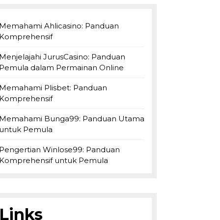
Memahami Ahlicasino: Panduan
Komprehensif
Menjelajahi JurusCasino: Panduan
Pemula dalam Permainan Online
Memahami Plisbet: Panduan
Komprehensif
Memahami Bunga99: Panduan Utama
untuk Pemula
Pengertian Winlose99: Panduan
Komprehensif untuk Pemula
Links