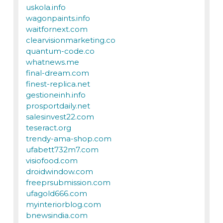
uskola.info
wagonpaints.info
waitfornext.com
clearvisionmarketing.co
quantum-code.co
whatnews.me
final-dream.com
finest-replica.net
gestioneinh.info
prosportdaily.net
salesinvest22.com
teseract.org
trendy-ama-shop.com
ufabett732m7.com
visiofood.com
droidwindow.com
freeprsubmission.com
ufagold666.com
myinteriorblog.com
bnewsindia.com