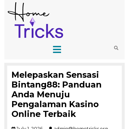
Melepaskan Sensasi
Bintang88: Panduan
Anda Menuju
Pengalaman Kasino
Online Terbaik
July 1, 2026
admin@hometricks.org