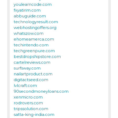
youlearncode.com
fxyatirim.com
abbuguide.com
technologyresult.com
webhostingoffers.org
whatszow.com
ehomeamerca.com
techintendo.com
techgreenpure.com
bestdropshipstore.com
cartelreviews.com
surfsway.com
nailartproduct.com
digitactseed.com
lvlcraft.com
90secondmoneyloans.com
xenmicro.com
rodrovers.com
tripssolution.com
satta-king-india.com