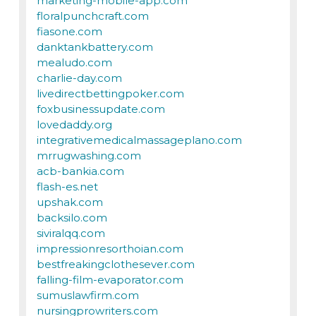
marketing-mobile-app.com
floralpunchcraft.com
fiasone.com
danktankbattery.com
mealudo.com
charlie-day.com
livedirectbettingpoker.com
foxbusinessupdate.com
lovedaddy.org
integrativemedicalmassageplano.com
mrrugwashing.com
acb-bankia.com
flash-es.net
upshak.com
backsilo.com
siviralqq.com
impressionresorthoian.com
bestfreakingclothesever.com
falling-film-evaporator.com
sumuslawfirm.com
nursingprowriters.com