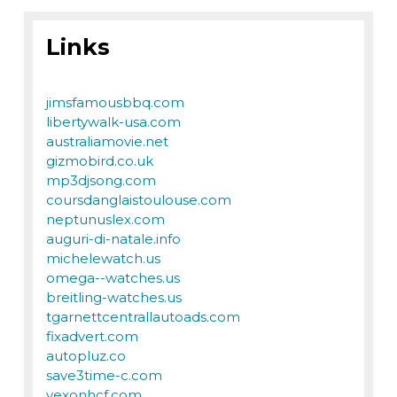
Links
jimsfamousbbq.com
libertywalk-usa.com
australiamovie.net
gizmobird.co.uk
mp3djsong.com
coursdanglaistoulouse.com
neptunuslex.com
auguri-di-natale.info
michelewatch.us
omega--watches.us
breitling-watches.us
tgarnettcentrallautoads.com
fixadvert.com
autopluz.co
save3time-c.com
vexonhcf.com