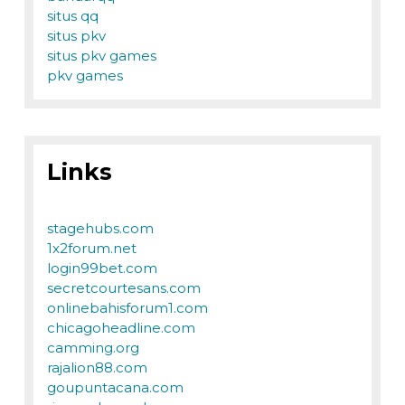
situs qq
situs pkv
situs pkv games
pkv games
Links
stagehubs.com
1x2forum.net
login99bet.com
secretcourtesans.com
onlinebahisforum1.com
chicagoheadline.com
camming.org
rajalion88.com
goupuntacana.com