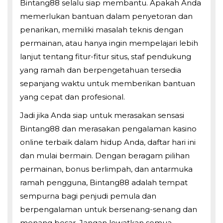
Bintang88 selalu siap membantu. Apakah Anda
memerlukan bantuan dalam penyetoran dan
penarikan, memiliki masalah teknis dengan
permainan, atau hanya ingin mempelajari lebih
lanjut tentang fitur-fitur situs, staf pendukung
yang ramah dan berpengetahuan tersedia
sepanjang waktu untuk memberikan bantuan
yang cepat dan profesional.
Jadi jika Anda siap untuk merasakan sensasi
Bintang88 dan merasakan pengalaman kasino
online terbaik dalam hidup Anda, daftar hari ini
dan mulai bermain. Dengan beragam pilihan
permainan, bonus berlimpah, dan antarmuka
ramah pengguna, Bintang88 adalah tempat
sempurna bagi penjudi pemula dan
berpengalaman untuk bersenang-senang dan
menang besar. Jangan lewatkan semua