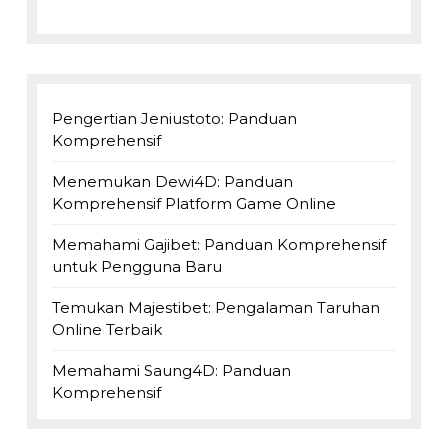
Pengertian Jeniustoto: Panduan
Komprehensif
Menemukan Dewi4D: Panduan
Komprehensif Platform Game Online
Memahami Gajibet: Panduan Komprehensif
untuk Pengguna Baru
Temukan Majestibet: Pengalaman Taruhan
Online Terbaik
Memahami Saung4D: Panduan
Komprehensif