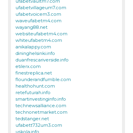
ufabetvaultm7.com
ufabetvillageum7.com
ufabetvoicem3.com
waveufabetm4.com
wayang88.net
websiteufabetm4.com
whiteufabetm4.com
anikalappy.com
dininghelsinki.info
duanfrescariverside.info
etilerx.com
finestreplica.net
flounderandfumble.com
healthohunt.com
retefuturah.info
smartinvestinginfo.info
technewsalliance.com
technonetmarket.com
tedstanger.net
ufabett732um3.com
uskola.info