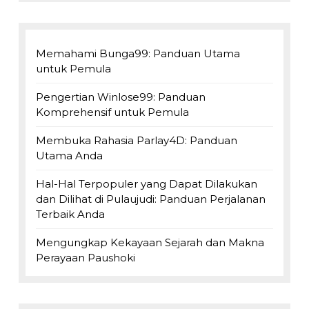
Memahami Bunga99: Panduan Utama
untuk Pemula
Pengertian Winlose99: Panduan
Komprehensif untuk Pemula
Membuka Rahasia Parlay4D: Panduan
Utama Anda
Hal-Hal Terpopuler yang Dapat Dilakukan
dan Dilihat di Pulaujudi: Panduan Perjalanan
Terbaik Anda
Mengungkap Kekayaan Sejarah dan Makna
Perayaan Paushoki