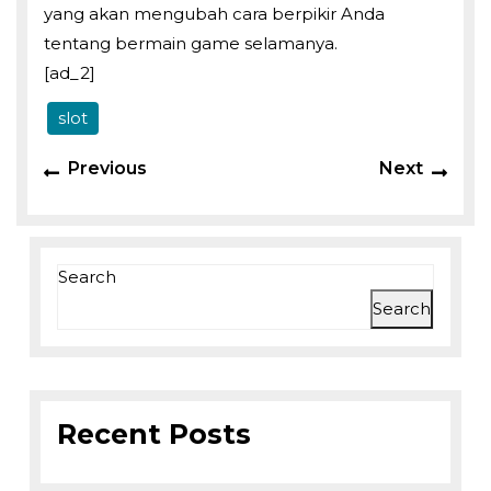
yang akan mengubah cara berpikir Anda
tentang bermain game selamanya.
[ad_2]
slot
Previous
Next
Search
Search
Recent Posts