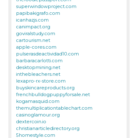
superwindowproject.com
papibakigrafo.com
icanhazjs.com
canimpact.org
goviralstudy.com
cartourism.net
apple-cores.com
pulserasdeactividad10.com
barbaracarlotti.com
desktopmining.net
inthebleachers.net
lexapro-rx-store.com
buyskincareproducts.org
frenchbulldogpuppyforsale.net
kogamasquid.com
themultiplicationtablechart.com
casinoglamour.org
dextercoin.io
christianarticledirectory.org
5homestyle.com