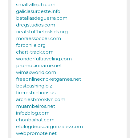
smallvilleph.com
galiciasuroeste.info
batallasdeguerra.com
dregstudios.com
neatstuffhelpskids.org
moraessoccer.com
forochile.org
chart-track.com
wonderfultraveling.com
promocioname.net
wimaxworld.com
freeonlinecricketgames.net
bestcashing.biz
firerestrictions.us
archiesbrooklyn.com
muambeiros.net
infozblog.com
chonbaihat.com
elblogdeoscargonzalez.com
webpromote.net