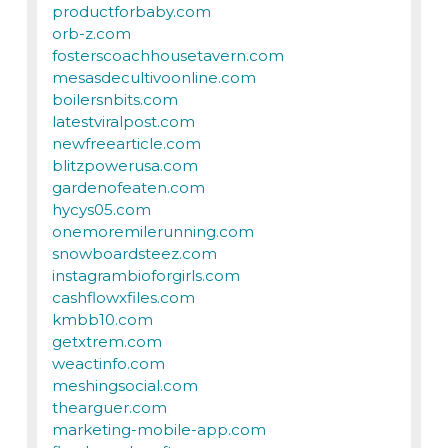
productforbaby.com
orb-z.com
fosterscoachhousetavern.com
mesasdecultivoonline.com
boilersnbits.com
latestviralpost.com
newfreearticle.com
blitzpowerusa.com
gardenofeaten.com
hycys05.com
onemoremilerunning.com
snowboardsteez.com
instagrambioforgirls.com
cashflowxfiles.com
kmbb10.com
getxtrem.com
weactinfo.com
meshingsocial.com
thearguer.com
marketing-mobile-app.com