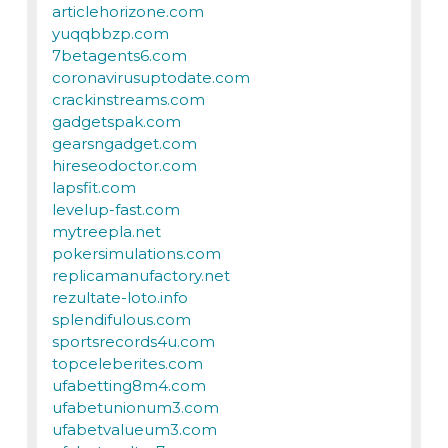
articlehorizone.com
yuqqbbzp.com
7betagents6.com
coronavirusuptodate.com
crackinstreams.com
gadgetspak.com
gearsngadget.com
hireseodoctor.com
lapsfit.com
levelup-fast.com
mytreepla.net
pokersimulations.com
replicamanufactory.net
rezultate-loto.info
splendifulous.com
sportsrecords4u.com
topceleberites.com
ufabetting8m4.com
ufabetunionum3.com
ufabetvalueum3.com