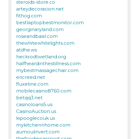
steroids-store.co
arteydecoracion.net
fithog.com
bestlaptopbestmonitor.com
georginaryland.com
roseandbasil.com
thewhitewhitelights.com
atdhe.ws
heckrodtwetland.org
halfheardinthestillness.com
mybestmassagechair.com
ericreed.net
fluxetine.com
mobilecasino8760.com
betqq3.net
casinoloans5.us
CasinoAuction.us
kipooglecouk.us
mykitchennhome.com
aumoulinvert.com
thefoodiepassport.com