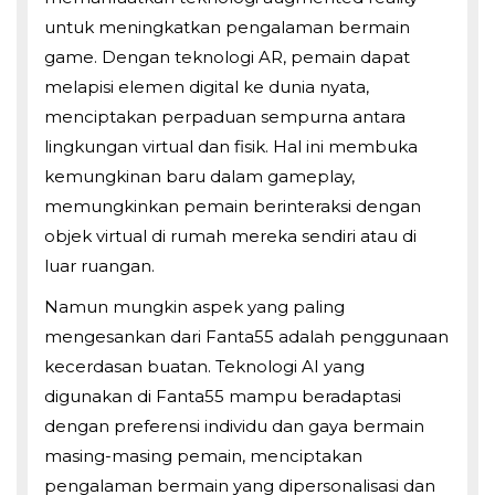
untuk meningkatkan pengalaman bermain
game. Dengan teknologi AR, pemain dapat
melapisi elemen digital ke dunia nyata,
menciptakan perpaduan sempurna antara
lingkungan virtual dan fisik. Hal ini membuka
kemungkinan baru dalam gameplay,
memungkinkan pemain berinteraksi dengan
objek virtual di rumah mereka sendiri atau di
luar ruangan.
Namun mungkin aspek yang paling
mengesankan dari Fanta55 adalah penggunaan
kecerdasan buatan. Teknologi AI yang
digunakan di Fanta55 mampu beradaptasi
dengan preferensi individu dan gaya bermain
masing-masing pemain, menciptakan
pengalaman bermain yang dipersonalisasi dan