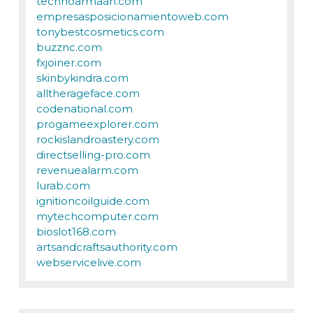
technoarmaan.com
empresasposicionamientoweb.com
tonybestcosmetics.com
buzznc.com
fxjoiner.com
skinbykindra.com
alltherageface.com
codenational.com
progameexplorer.com
rockislandroastery.com
directselling-pro.com
revenuealarm.com
lurab.com
ignitioncoilguide.com
mytechcomputer.com
bioslot168.com
artsandcraftsauthority.com
webservicelive.com