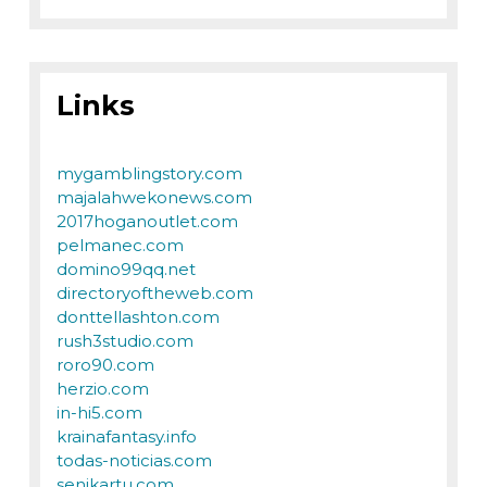
Links
mygamblingstory.com
majalahwekonews.com
2017hoganoutlet.com
pelmanec.com
domino99qq.net
directoryoftheweb.com
donttellashton.com
rush3studio.com
roro90.com
herzio.com
in-hi5.com
krainafantasy.info
todas-noticias.com
senikartu.com