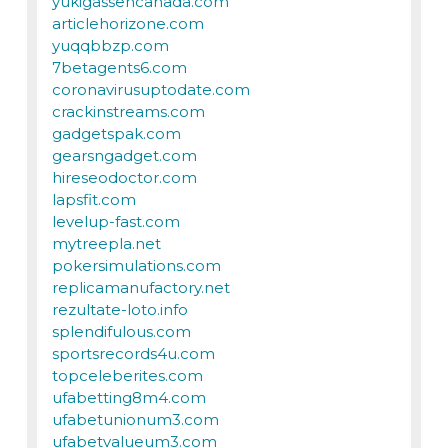
yukigassencanada.com
articlehorizone.com
yuqqbbzp.com
7betagents6.com
coronavirusuptodate.com
crackinstreams.com
gadgetspak.com
gearsngadget.com
hireseodoctor.com
lapsfit.com
levelup-fast.com
mytreepla.net
pokersimulations.com
replicamanufactory.net
rezultate-loto.info
splendifulous.com
sportsrecords4u.com
topceleberites.com
ufabetting8m4.com
ufabetunionum3.com
ufabetvalueum3.com