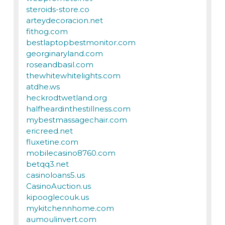
steroids-store.co
arteydecoracion.net
fithog.com
bestlaptopbestmonitor.com
georginaryland.com
roseandbasil.com
thewhitewhitelights.com
atdhe.ws
heckrodtwetland.org
halfheardinthestillness.com
mybestmassagechair.com
ericreed.net
fluxetine.com
mobilecasino8760.com
betqq3.net
casinoloans5.us
CasinoAuction.us
kipooglecouk.us
mykitchennhome.com
aumoulinvert.com