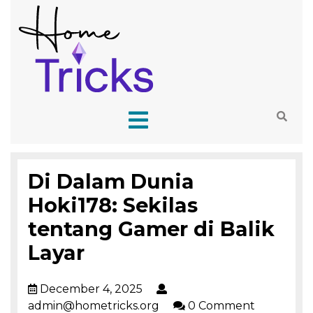
Di Dalam Dunia
Hoki178: Sekilas
tentang Gamer di Balik
Layar
December 4, 2025
admin@hometricks.org
0 Comment