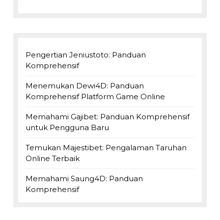
Pengertian Jeniustoto: Panduan
Komprehensif
Menemukan Dewi4D: Panduan
Komprehensif Platform Game Online
Memahami Gajibet: Panduan Komprehensif
untuk Pengguna Baru
Temukan Majestibet: Pengalaman Taruhan
Online Terbaik
Memahami Saung4D: Panduan
Komprehensif