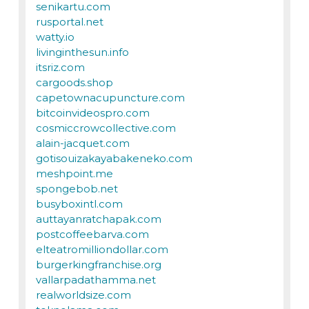
senikartu.com
rusportal.net
watty.io
livinginthesun.info
itsriz.com
cargoods.shop
capetownacupuncture.com
bitcoinvideospro.com
cosmiccrowcollective.com
alain-jacquet.com
gotisouizakayabakeneko.com
meshpoint.me
spongebob.net
busyboxintl.com
auttayanratchapak.com
postcoffeebarva.com
elteatromilliondollar.com
burgerkingfranchise.org
vallarpadathamma.net
realworldsize.com