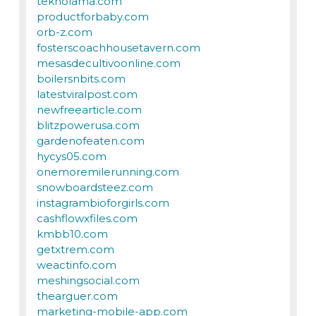
teknolama.com
productforbaby.com
orb-z.com
fosterscoachhousetavern.com
mesasdecultivoonline.com
boilersnbits.com
latestviralpost.com
newfreearticle.com
blitzpowerusa.com
gardenofeaten.com
hycys05.com
onemoremilerunning.com
snowboardsteez.com
instagrambioforgirls.com
cashflowxfiles.com
kmbb10.com
getxtrem.com
weactinfo.com
meshingsocial.com
thearguer.com
marketing-mobile-app.com