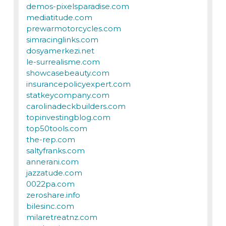
demos-pixelsparadise.com
mediatitude.com
prewarmotorcycles.com
simracinglinks.com
dosyamerkezi.net
le-surrealisme.com
showcasebeauty.com
insurancepolicyexpert.com
statkeycompany.com
carolinadeckbuilders.com
topinvestingblog.com
top50tools.com
the-rep.com
saltyfranks.com
annerani.com
jazzatude.com
0022pa.com
zeroshare.info
bilesinc.com
milaretreatnz.com