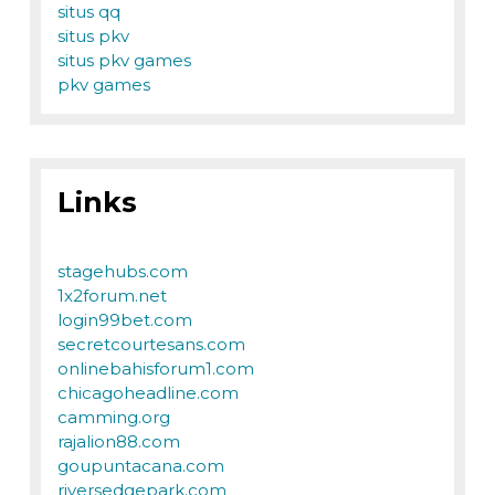
situs qq
situs pkv
situs pkv games
pkv games
Links
stagehubs.com
1x2forum.net
login99bet.com
secretcourtesans.com
onlinebahisforum1.com
chicagoheadline.com
camming.org
rajalion88.com
goupuntacana.com
riversedgepark.com