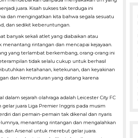
jadi juara. Kisah sukses tak terduga ini
nia dan mengingatkan kita bahwa segala sesuatu
ad, dan sedikit keberuntungan.
at banyak sekali atlet yang diabaikan atau
uk menantang rintangan dan mencapai kejayaan.
orang yang terlambat berkembang, orang-orang ini
erampilan tidak selalu cukup untuk berhasil
 Dibutuhkan ketahanan, ketekunan, dan keyakinan
tangan dan kemunduran yang datang karena
al dalam sejarah olahraga adalah Leicester City FC
gelar juara Liga Premier Inggris pada musim
terdiri dari pemain-pemain tak dikenal dan nyaris
belumnya, menantang rintangan dan mengalahkan
a, dan Arsenal untuk merebut gelar juara.