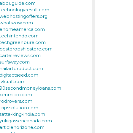
abbuguide.com
technologyresult.com
webhostingoffers.org
whatszow.com
ehomeamerca.com
techintendo.com
techgreenpure.com
bestdropshipstore.com
cartelreviews.com
surfsway.com
nailartproduct.com
digitactseed.com
lvlcraft.com
90secondmoneyloans.com
xenmicro.com
rodrovers.com
tripssolution.com
satta-king-india.com
yukigassencanada.com
articlehorizone.com