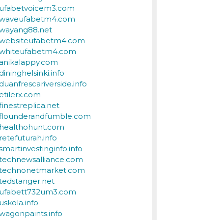
ufabetvoicem3.com
waveufabetm4.com
wayang88.net
websiteufabetm4.com
whiteufabetm4.com
anikalappy.com
dininghelsinki.info
duanfrescariverside.info
etilerx.com
finestreplica.net
flounderandfumble.com
healthohunt.com
retefuturah.info
smartinvestinginfo.info
technewsalliance.com
technonetmarket.com
tedstanger.net
ufabett732um3.com
uskola.info
wagonpaints.info