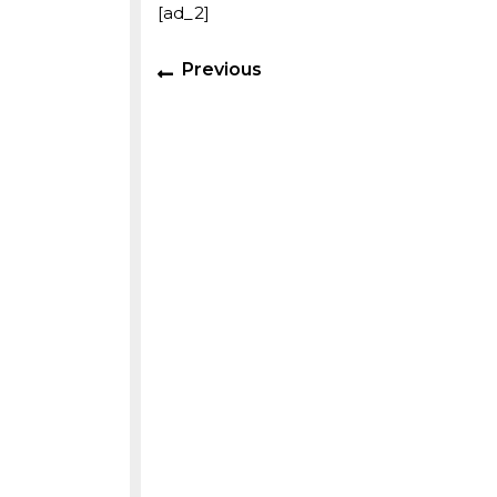
[ad_2]
Previous