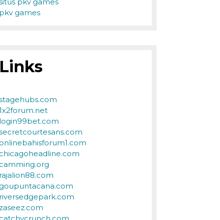
situs pkv games
pkv games
Links
stagehubs.com
1x2forum.net
login99bet.com
secretcourtesans.com
onlinebahisforum1.com
chicagoheadline.com
camming.org
rajalion88.com
goupuntacana.com
riversedgepark.com
zaseez.com
catchycrunch.com