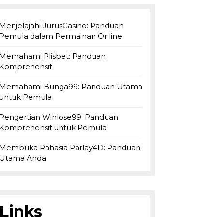
Menjelajahi JurusCasino: Panduan
Pemula dalam Permainan Online
Memahami Plisbet: Panduan
Komprehensif
Memahami Bunga99: Panduan Utama
untuk Pemula
Pengertian Winlose99: Panduan
Komprehensif untuk Pemula
Membuka Rahasia Parlay4D: Panduan
Utama Anda
Links