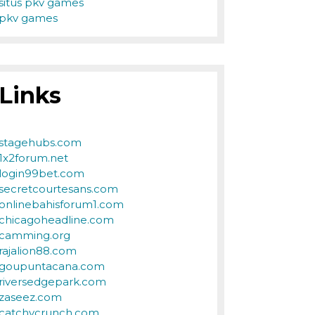
situs pkv games
pkv games
Links
stagehubs.com
1x2forum.net
login99bet.com
secretcourtesans.com
onlinebahisforum1.com
chicagoheadline.com
camming.org
rajalion88.com
goupuntacana.com
riversedgepark.com
zaseez.com
catchycrunch.com