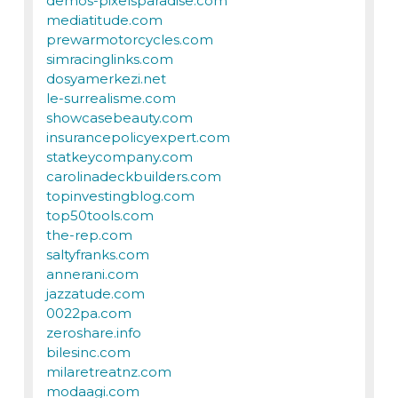
demos-pixelsparadise.com
mediatitude.com
prewarmotorcycles.com
simracinglinks.com
dosyamerkezi.net
le-surrealisme.com
showcasebeauty.com
insurancepolicyexpert.com
statkeycompany.com
carolinadeckbuilders.com
topinvestingblog.com
top50tools.com
the-rep.com
saltyfranks.com
annerani.com
jazzatude.com
0022pa.com
zeroshare.info
bilesinc.com
milaretreatnz.com
modaagi.com