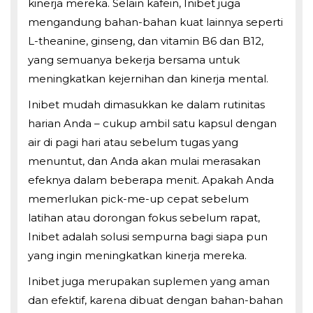
kinerja mereka. Selain kafein, Inibet juga
mengandung bahan-bahan kuat lainnya seperti
L-theanine, ginseng, dan vitamin B6 dan B12,
yang semuanya bekerja bersama untuk
meningkatkan kejernihan dan kinerja mental.
Inibet mudah dimasukkan ke dalam rutinitas
harian Anda – cukup ambil satu kapsul dengan
air di pagi hari atau sebelum tugas yang
menuntut, dan Anda akan mulai merasakan
efeknya dalam beberapa menit. Apakah Anda
memerlukan pick-me-up cepat sebelum
latihan atau dorongan fokus sebelum rapat,
Inibet adalah solusi sempurna bagi siapa pun
yang ingin meningkatkan kinerja mereka.
Inibet juga merupakan suplemen yang aman
dan efektif, karena dibuat dengan bahan-bahan