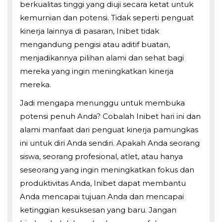
berkualitas tinggi yang diuji secara ketat untuk
kemurnian dan potensi. Tidak seperti penguat
kinerja lainnya di pasaran, Inibet tidak
mengandung pengisi atau aditif buatan,
menjadikannya pilihan alami dan sehat bagi
mereka yang ingin meningkatkan kinerja
mereka.
Jadi mengapa menunggu untuk membuka
potensi penuh Anda? Cobalah Inibet hari ini dan
alami manfaat dari penguat kinerja pamungkas
ini untuk diri Anda sendiri. Apakah Anda seorang
siswa, seorang profesional, atlet, atau hanya
seseorang yang ingin meningkatkan fokus dan
produktivitas Anda, Inibet dapat membantu
Anda mencapai tujuan Anda dan mencapai
ketinggian kesuksesan yang baru. Jangan