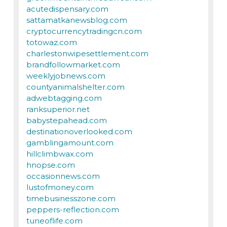
acutedispensary.com
sattamatkanewsblog.com
cryptocurrencytradingcn.com
totowaz.com
charlestonwipesettlement.com
brandfollowmarket.com
weeklyjobnews.com
countyanimalshelter.com
adwebtagging.com
ranksuperior.net
babystepahead.com
destinationoverlooked.com
gamblingamount.com
hillclimbwax.com
hnopse.com
occasionnews.com
lustofmoney.com
timebusinesszone.com
peppers-reflection.com
tuneoflife.com