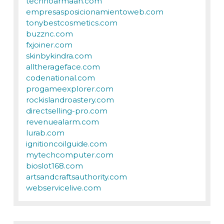
technoarmaan.com
empresasposicionamientoweb.com
tonybestcosmetics.com
buzznc.com
fxjoiner.com
skinbykindra.com
alltherageface.com
codenational.com
progameexplorer.com
rockislandroastery.com
directselling-pro.com
revenuealarm.com
lurab.com
ignitioncoilguide.com
mytechcomputer.com
bioslot168.com
artsandcraftsauthority.com
webservicelive.com