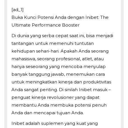
[ad_1]
Buka Kunci Potensi Anda dengan Inibet: The
Ultimate Performance Booster
Di dunia yang serba cepat saat ini, bisa menjadi
tantangan untuk memenuhi tuntutan
kehidupan sehari-hari. Apakah Anda seorang
mahasiswa, seorang profesional, atlet, atau
hanya seseorang yang mencoba menyulap
banyak tanggung jawab, menemukan cara
untuk meningkatkan kinerja dan produktivitas
Anda sangat penting. Di sinilah Inibet masuk –
penguat kinerja revolusioner yang dapat
membantu Anda membuka potensi penuh
Anda dan mencapai tujuan Anda.
Inibet adalah suplemen yang kuat yang