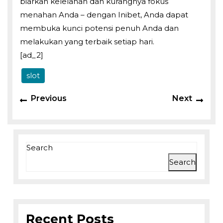
biarkan kelelahan dan kurangnya fokus
menahan Anda – dengan Inibet, Anda dapat
membuka kunci potensi penuh Anda dan
melakukan yang terbaik setiap hari.
[ad_2]
slot
Previous
Next
Search
Search
Recent Posts