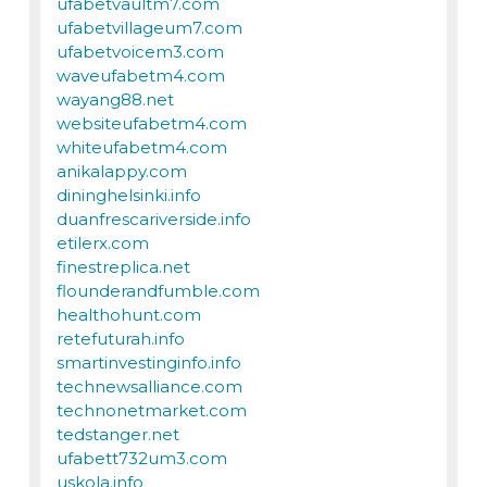
ufabetvaultm7.com
ufabetvillageum7.com
ufabetvoicem3.com
waveufabetm4.com
wayang88.net
websiteufabetm4.com
whiteufabetm4.com
anikalappy.com
dininghelsinki.info
duanfrescariverside.info
etilerx.com
finestreplica.net
flounderandfumble.com
healthohunt.com
retefuturah.info
smartinvestinginfo.info
technewsalliance.com
technonetmarket.com
tedstanger.net
ufabett732um3.com
uskola.info