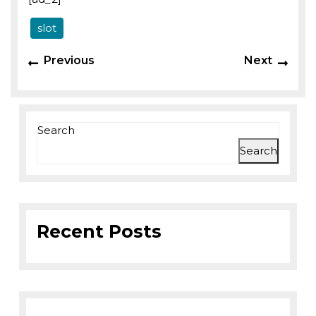
slot
Previous
Next
Search
Search
Recent Posts