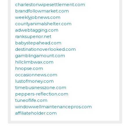
charlestonwipesettlement.com
brandfollowmarket.com
weeklyjobnews.com
countyanimalshelter.com
adwebtagging.com
ranksuperior.net
babystepahead.com
destinationoverlooked.com
gamblingamount.com
hillclimbwax.com
hnopse.com
occasionnews.com
lustofmoney.com
timebusinesszone.com
peppers-reflection.com
tuneoflife.com
windowwellmaintenancepros.com
affiliateholder.com