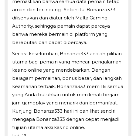
memastikan bahwa semua data pemain tetap
aman dan terlindungi. Selain itu, Bonanza333
dilisensikan dan diatur oleh Malta Gaming
Authority, sehingga pemain dapat percaya
bahwa mereka bermain di platform yang
bereputasi dan dapat dipercaya.
Secara keseluruhan, Bonanza333 adalah pilihan
utama bagi pemain yang mencari pengalaman
kasino online yang mendebarkan. Dengan
beragam permainan, bonus besar, dan langkah
keamanan terbaik, Bonanza333 memiliki semua
yang Anda butuhkan untuk menikmati berjam-
jam gameplay yang menarik dan bermanfaat.
Kunjungi Bonanza333 hari ini dan lihat sendiri
mengapa Bonanza333 dengan cepat menjadi
tujuan utama aksi kasino online.
[ad_2]