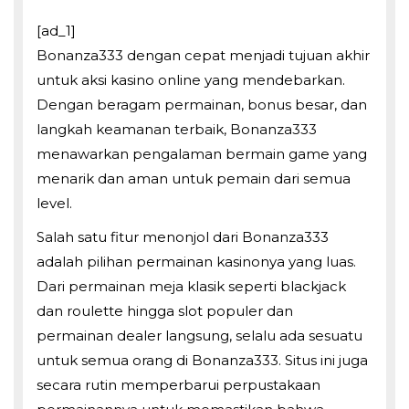
[ad_1]
Bonanza333 dengan cepat menjadi tujuan akhir
untuk aksi kasino online yang mendebarkan.
Dengan beragam permainan, bonus besar, dan
langkah keamanan terbaik, Bonanza333
menawarkan pengalaman bermain game yang
menarik dan aman untuk pemain dari semua
level.
Salah satu fitur menonjol dari Bonanza333
adalah pilihan permainan kasinonya yang luas.
Dari permainan meja klasik seperti blackjack
dan roulette hingga slot populer dan
permainan dealer langsung, selalu ada sesuatu
untuk semua orang di Bonanza333. Situs ini juga
secara rutin memperbarui perpustakaan