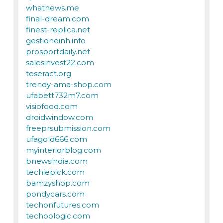
whatnews.me
final-dream.com
finest-replica.net
gestioneinh.info
prosportdaily.net
salesinvest22.com
teseract.org
trendy-ama-shop.com
ufabett732m7.com
visiofood.com
droidwindow.com
freeprsubmission.com
ufagold666.com
myinteriorblog.com
bnewsindia.com
techiepick.com
bamzyshop.com
pondycars.com
techonfutures.com
techoologic.com