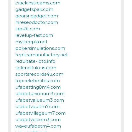
crackinstreams.com
gadgetspak.com
gearsngadget.com
hireseodoctor.com
lapsfit.com
levelup-fast.com
mytreepla.net
pokersimulations.com
replicamanufactory.net
rezultate-loto.info
splendifulous.com
sportsrecords4u.com
topceleberites.com
ufabetting8m4.com
ufabetunionum3.com
ufabetvalueum3.com
ufabetvaultm7.com
ufabetvillageum7.com
ufabetvoicem3.com
waveufabetm4.com