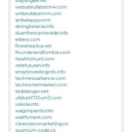
wayang88.net
websiteufabetm4.com
whiteufabetm4.com
anikalappy.com
dininghelsinki.info
duanfrescariverside.info
etilerx.com
finestreplica.net
flounderandfumble.com
healthohunt.com
retefuturah.info
smartinvestinginfo.info
technewsalliance.com
technonetmarket.com
tedstanger.net
ufabett732um3.com
uskola.info
wagonpaints.info
waitfornext.com
clearvisionmarketing.co
quantum-code.co