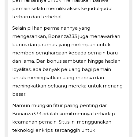
permainannya untuk memastikan bahwa
pemain selalu memiliki akses ke judul-judul
terbaru dan terhebat.
Selain pilihan permainannya yang
mengesankan, Bonanza333 juga menawarkan
bonus dan promosi yang melimpah untuk
memberi penghargaan kepada pemain baru
dan lama. Dari bonus sambutan hingga hadiah
loyalitas, ada banyak peluang bagi pemain
untuk meningkatkan uang mereka dan
meningkatkan peluang mereka untuk menang
besar.
Namun mungkin fitur paling penting dari
Bonanza333 adalah komitmennya terhadap
keamanan pemain. Situs ini menggunakan
teknologi enkripsi tercanggih untuk