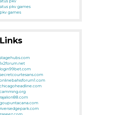
situs pkv
situs pkv games
pkv games
Links
stagehubs.com
1x2forum.net
login99bet.com
secretcourtesans.com
onlinebahisforum1.com
chicagoheadline.com
camming.org
rajalion88.com
goupuntacana.com
riversedgepark.com
zaseez.com