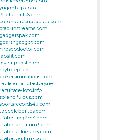
articlehorizone.com
yuqqbbzp.com
7betagents6.com
coronavirusuptodate.com
crackinstreams.com
gadgetspak.com
gearsngadget.com
hireseodoctor.com
lapsfit.com
levelup-fast.com
mytreepla.net
pokersimulations.com
replicamanufactory.net
rezultate-loto.info
splendifulous.com
sportsrecords4u.com
topceleberites.com
ufabetting8m4.com
ufabetunionum3.com
ufabetvalueum3.com
ufabetvaultm7.com