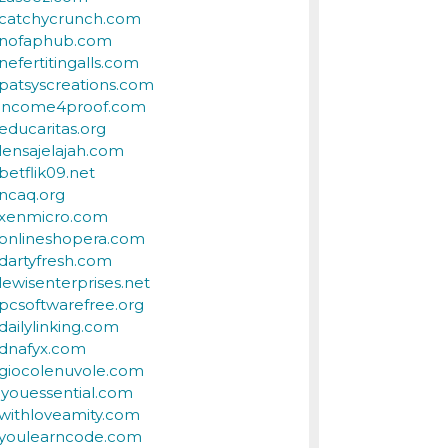
catchycrunch.com
nofaphub.com
nefertitingalls.com
patsyscreations.com
income4proof.com
educaritas.org
lensajelajah.com
betflik09.net
ncaq.org
xenmicro.com
onlineshopera.com
dartyfresh.com
lewisenterprises.net
pcsoftwarefree.org
dailylinking.com
dnafyx.com
giocolenuvole.com
iyouessential.com
withloveamity.com
youlearncode.com