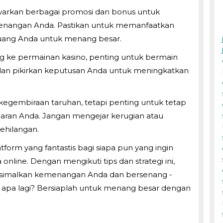
arkan berbagai promosi dan bonus untuk
angan Anda. Pastikan untuk memanfaatkan
uang Anda untuk menang besar.
ang ke permainan kasino, penting untuk bermain
 dan pikirkan keputusan Anda untuk meningkatkan
 kegembiraan taruhan, tetapi penting untuk tetap
garan Anda. Jangan mengejar kerugian atau
ehilangan.
form yang fantastis bagi siapa pun yang ingin
line. Dengan mengikuti tips dan strategi ini,
ksimalkan kemenangan Anda dan bersenang -
 apa lagi? Bersiaplah untuk menang besar dengan