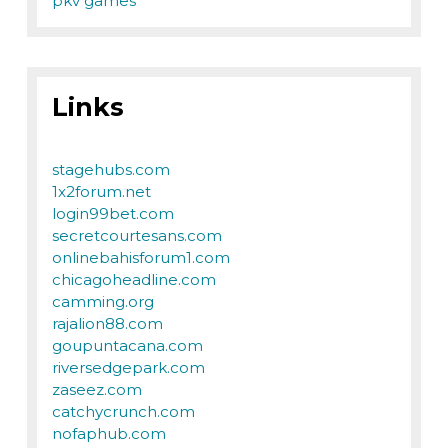
pkv games
Links
stagehubs.com
1x2forum.net
login99bet.com
secretcourtesans.com
onlinebahisforum1.com
chicagoheadline.com
camming.org
rajalion88.com
goupuntacana.com
riversedgepark.com
zaseez.com
catchycrunch.com
nofaphub.com