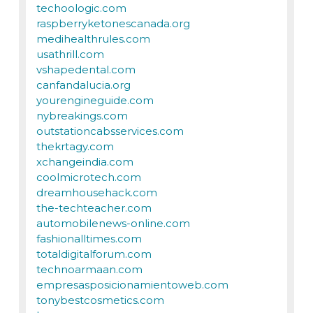
techoologic.com
raspberryketonescanada.org
medihealthrules.com
usathrill.com
vshapedental.com
canfandalucia.org
yourengineguide.com
nybreakings.com
outstationcabsservices.com
thekrtagy.com
xchangeindia.com
coolmicrotech.com
dreamhousehack.com
the-techteacher.com
automobilenews-online.com
fashionalltimes.com
totaldigitalforum.com
technoarmaan.com
empresasposicionamientoweb.com
tonybestcosmetics.com