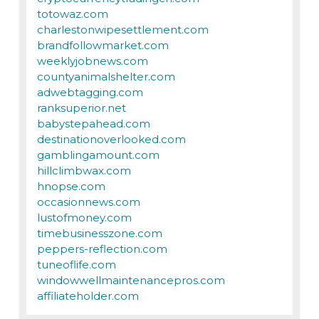
totowaz.com
charlestonwipesettlement.com
brandfollowmarket.com
weeklyjobnews.com
countyanimalshelter.com
adwebtagging.com
ranksuperior.net
babystepahead.com
destinationoverlooked.com
gamblingamount.com
hillclimbwax.com
hnopse.com
occasionnews.com
lustofmoney.com
timebusinesszone.com
peppers-reflection.com
tuneoflife.com
windowwellmaintenancepros.com
affiliateholder.com