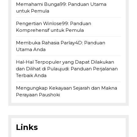
Memahami Bunga99: Panduan Utama
untuk Pemula
Pengertian Winlose99: Panduan
Komprehensif untuk Pemula
Membuka Rahasia Parlay4D: Panduan
Utama Anda
Hal-Hal Terpopuler yang Dapat Dilakukan
dan Dilihat di Pulaujudi: Panduan Perjalanan
Terbaik Anda
Mengungkap Kekayaan Sejarah dan Makna
Perayaan Paushoki
Links