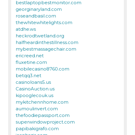
bestlaptopbestmonitor.com
georginaryland.com
roseandbasil.com
thewhitewhitelights.com
atdhe.ws
heckrodtwetland.org
halfheardinthestillness.com
mybestmassagechair.com
ericreed.net
fluxetine.com
mobilecasino8760.com
betqq3.net
casinoloans5.us
CasinoAuction.us
kipooglecouk.us
mykitchennhome.com
aumoulinvert.com
thefoodiepassport.com
superwindowproject.com
papibakigrafo.com