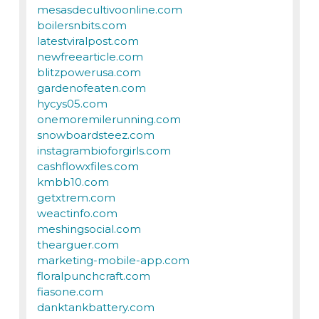
mesasdecultivoonline.com
boilersnbits.com
latestviralpost.com
newfreearticle.com
blitzpowerusa.com
gardenofeaten.com
hycys05.com
onemoremilerunning.com
snowboardsteez.com
instagrambioforgirls.com
cashflowxfiles.com
kmbb10.com
getxtrem.com
weactinfo.com
meshingsocial.com
thearguer.com
marketing-mobile-app.com
floralpunchcraft.com
fiasone.com
danktankbattery.com