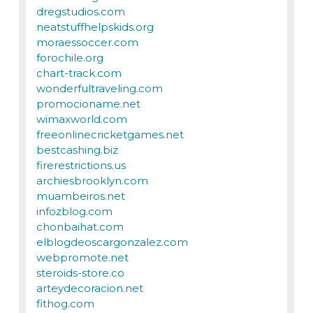
dregstudios.com
neatstuffhelpskids.org
moraessoccer.com
forochile.org
chart-track.com
wonderfultraveling.com
promocioname.net
wimaxworld.com
freeonlinecricketgames.net
bestcashing.biz
firerestrictions.us
archiesbrooklyn.com
muambeiros.net
infozblog.com
chonbaihat.com
elblogdeoscargonzalez.com
webpromote.net
steroids-store.co
arteydecoracion.net
fithog.com