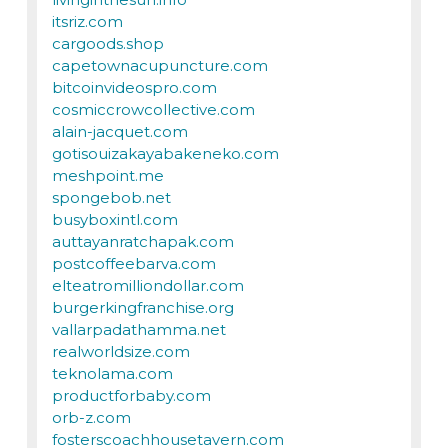
itsriz.com
cargoods.shop
capetownacupuncture.com
bitcoinvideospro.com
cosmiccrowcollective.com
alain-jacquet.com
gotisouizakayabakeneko.com
meshpoint.me
spongebob.net
busyboxintl.com
auttayanratchapak.com
postcoffeebarva.com
elteatromilliondollar.com
burgerkingfranchise.org
vallarpadathamma.net
realworldsize.com
teknolama.com
productforbaby.com
orb-z.com
fosterscoachhousetavern.com