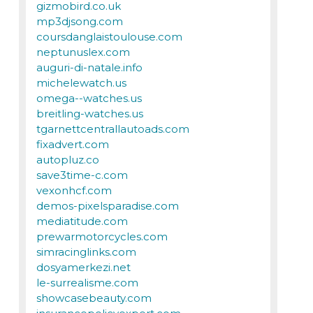
gizmobird.co.uk
mp3djsong.com
coursdanglaistoulouse.com
neptunuslex.com
auguri-di-natale.info
michelewatch.us
omega--watches.us
breitling-watches.us
tgarnettcentrallautoads.com
fixadvert.com
autopluz.co
save3time-c.com
vexonhcf.com
demos-pixelsparadise.com
mediatitude.com
prewarmotorcycles.com
simracinglinks.com
dosyamerkezi.net
le-surrealisme.com
showcasebeauty.com