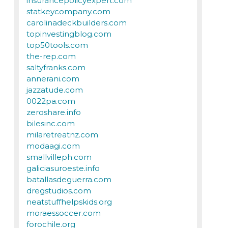
insurancepolicyexpert.com
statkeycompany.com
carolinadeckbuilders.com
topinvestingblog.com
top50tools.com
the-rep.com
saltyfranks.com
annerani.com
jazzatude.com
0022pa.com
zeroshare.info
bilesinc.com
milaretreatnz.com
modaagi.com
smallvilleph.com
galiciasuroeste.info
batallasdeguerra.com
dregstudios.com
neatstuffhelpskids.org
moraessoccer.com
forochile.org