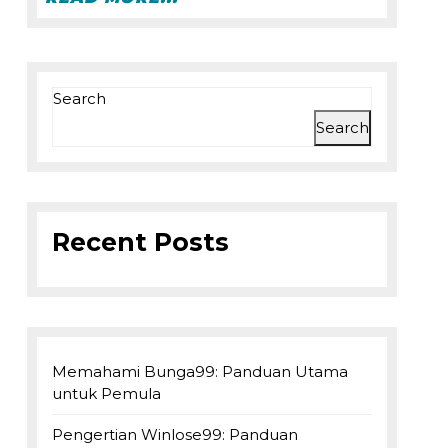
Search
Search
Recent Posts
Memahami Bunga99: Panduan Utama
untuk Pemula
Pengertian Winlose99: Panduan