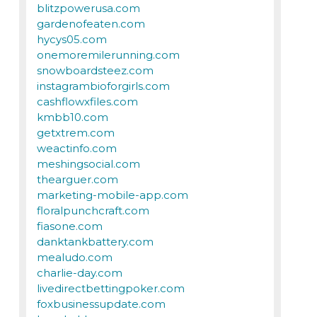
blitzpowerusa.com
gardenofeaten.com
hycys05.com
onemoremilerunning.com
snowboardsteez.com
instagrambioforgirls.com
cashflowxfiles.com
kmbb10.com
getxtrem.com
weactinfo.com
meshingsocial.com
thearguer.com
marketing-mobile-app.com
floralpunchcraft.com
fiasone.com
danktankbattery.com
mealudo.com
charlie-day.com
livedirectbettingpoker.com
foxbusinessupdate.com