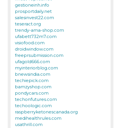
gestioneinh.info
prosportdaily.net
salesinvest22.com
teseract.org
trendy-ama-shop.com
ufabett732m7.com
visiofood.com
droidwindow.com
freeprsubmission.com
ufagold666.com
myinteriorblog.com
bnewsindia.com
techiepick.com
bamzyshop.com
pondycars.com
techonfutures.com
techoologic.com
raspberryketonescanada.org
medihealthrules.com
usathrill.com