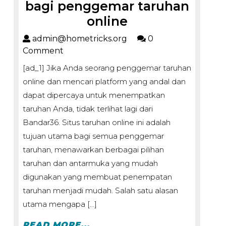
bagi penggemar taruhan
online
admin@hometricks.org
0
Comment
[ad_1] Jika Anda seorang penggemar taruhan
online dan mencari platform yang andal dan
dapat dipercaya untuk menempatkan
taruhan Anda, tidak terlihat lagi dari
Bandar36. Situs taruhan online ini adalah
tujuan utama bagi semua penggemar
taruhan, menawarkan berbagai pilihan
taruhan dan antarmuka yang mudah
digunakan yang membuat penempatan
taruhan menjadi mudah. Salah satu alasan
utama mengapa […]
READ MORE...