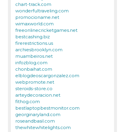
chart-track.com
wonderfultraveling.com
promocioname.net
wimaxworld.com
freeonlinecricketgames.net
bestcashing.biz
firerestrictions.us
archiesbrooklyn.com
muambeiros.net
infozblog.com
chonbaihat.com
elblogdeoscargonzalez.com
webpromote.net
steroids-store.co
arteydecoracion.net
fithog.com
bestlaptopbestmonitor.com
georginaryland.com
roseandbasil.com
thewhitewhitelights.com