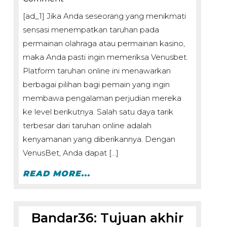
[ad_1] Jika Anda seseorang yang menikmati
sensasi menempatkan taruhan pada
permainan olahraga atau permainan kasino,
maka Anda pasti ingin memeriksa Venusbet.
Platform taruhan online ini menawarkan
berbagai pilihan bagi pemain yang ingin
membawa pengalaman perjudian mereka
ke level berikutnya. Salah satu daya tarik
terbesar dari taruhan online adalah
kenyamanan yang diberikannya. Dengan
VenusBet, Anda dapat […]
READ MORE...
Bandar36: Tujuan akhir