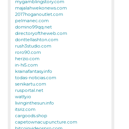
mygamblingstory.com
majalahwekonews.com
2017hoganoutlet.com
pelmanec.com
domino99qq.net
directoryoftheweb.com
donttellashton.com
rush3studio.com
roro90.com
herzio.com
in-hi5.com
krainafantasy.info
todas-noticias.com
senikartu.com
rusportal.net
watty.io
livinginthesun.info
itsriz.com
cargoods.shop
capetownacupuncture.com
bitcoinvideospro.com