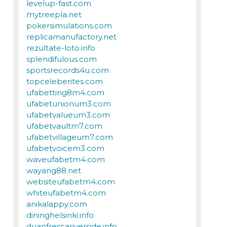
levelup-fast.com
mytreepla.net
pokersimulations.com
replicamanufactory.net
rezultate-loto.info
splendifulous.com
sportsrecords4u.com
topceleberites.com
ufabetting8m4.com
ufabetunionum3.com
ufabetvalueum3.com
ufabetvaultm7.com
ufabetvillageum7.com
ufabetvoicem3.com
waveufabetm4.com
wayang88.net
websiteufabetm4.com
whiteufabetm4.com
anikalappy.com
dininghelsinki.info
duanfrescariverside.info