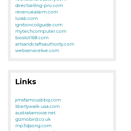
directselling-pro.com
revenuealarm.com
lurab.com
ignitioncoilguide.com
mytechcomputer.com
bioslot168.com
artsandcraftsauthority.com
webservicelive.com
Links
jimsfamousbbq.com
libertywalk-usa.com
australiamovie.net
gizmobird.co.uk
mp3djsong.com