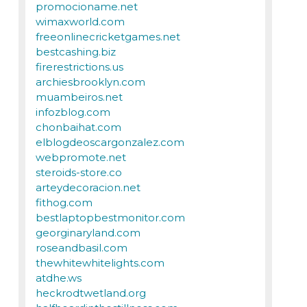
promocioname.net
wimaxworld.com
freeonlinecricketgames.net
bestcashing.biz
firerestrictions.us
archiesbrooklyn.com
muambeiros.net
infozblog.com
chonbaihat.com
elblogdeoscargonzalez.com
webpromote.net
steroids-store.co
arteydecoracion.net
fithog.com
bestlaptopbestmonitor.com
georginaryland.com
roseandbasil.com
thewhitewhitelights.com
atdhe.ws
heckrodtwetland.org