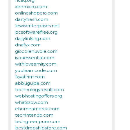
ncaq.org
xenmicro.com
onlineshopera.com
dartyfresh.com
lewisenterprises.net
pcsoftwarefree.org
dailylinking.com
dnafyx.com
giocolenuvole.com
iyouessential.com
withloveamity.com
youlearncode.com
fxyatirim.com
abbuguide.com
technologyresult.com
webhostingoffers.org
whatszow.com
ehomeamerca.com
techintendo.com
techgreenpure.com
bestdropshipstore.com