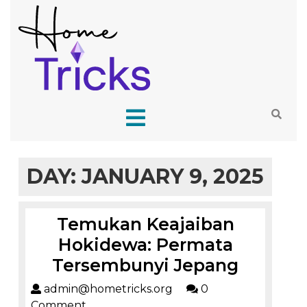
DAY:
JANUARY 9, 2025
Temukan Keajaiban
Hokidewa: Permata
Tersembunyi Jepang
admin@hometricks.org
0
Comment