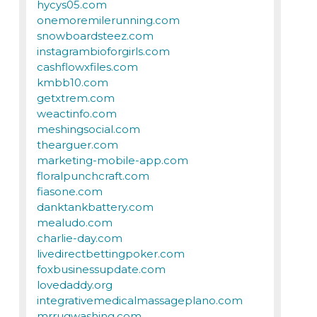
hycys05.com
onemoremilerunning.com
snowboardsteez.com
instagrambioforgirls.com
cashflowxfiles.com
kmbb10.com
getxtrem.com
weactinfo.com
meshingsocial.com
thearguer.com
marketing-mobile-app.com
floralpunchcraft.com
fiasone.com
danktankbattery.com
mealudo.com
charlie-day.com
livedirectbettingpoker.com
foxbusinessupdate.com
lovedaddy.org
integrativemedicalmassageplano.com
mrrugwashing.com