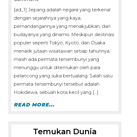
[ad_1] Jepang adalah negara yang terkenal
dengan sejarahnya yang kaya,
pemandangannya yang menakjubkan, dan
budayanya yang dinamis. Meskipun destinasi
populer seperti Tokyo, Kyoto, dan Osaka
menarik jutaan wisatawan setiap tahunnya,
masih ada permata tersembunyi yang
menunggu untuk ditemukan oleh para
pelancong yang suka bertualang. Salah satu
permata tersembunyi tersebut adalah
Hokidewa, sebuah kota kecil yang […]
READ MORE...
Temukan Dunia