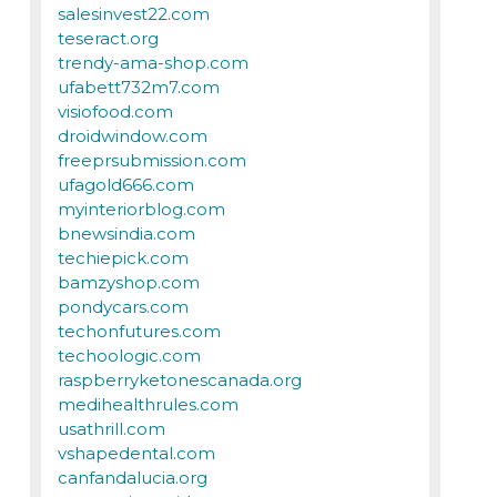
salesinvest22.com
teseract.org
trendy-ama-shop.com
ufabett732m7.com
visiofood.com
droidwindow.com
freeprsubmission.com
ufagold666.com
myinteriorblog.com
bnewsindia.com
techiepick.com
bamzyshop.com
pondycars.com
techonfutures.com
techoologic.com
raspberryketonescanada.org
medihealthrules.com
usathrill.com
vshapedental.com
canfandalucia.org