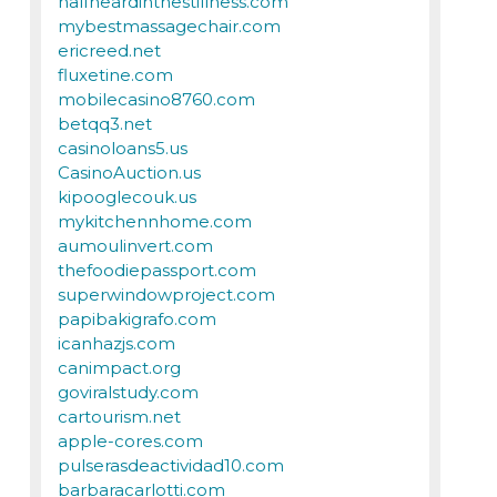
halfheardinthestillness.com
mybestmassagechair.com
ericreed.net
fluxetine.com
mobilecasino8760.com
betqq3.net
casinoloans5.us
CasinoAuction.us
kipooglecouk.us
mykitchennhome.com
aumoulinvert.com
thefoodiepassport.com
superwindowproject.com
papibakigrafo.com
icanhazjs.com
canimpact.org
goviralstudy.com
cartourism.net
apple-cores.com
pulserasdeactividad10.com
barbaracarlotti.com