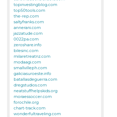
topinvestingblog.com
top50tools.com
the-rep.com
saltyfranks.com
annerani.com
jazzatude.com
0022pa.com
zeroshare.info
bilesinc.com
milaretreatnz.com
modaagi.com
smallvilleph.com
galiciasuroeste.info
batallasdeguerra.com
dregstudios.com
neatstuffhelpskids.org
moraessoccer.com
forochile.org
chart-track.com
wonderfultraveling.com